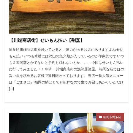
【川端商店街】せいもん払い【割烹】
博多区川端商店街を歩いていると、迫力があるお店がありますよね せい
もん払い いつも水槽には沢山の魚介類が入っているのが印象的です いつ
も２週間前とかでないと予約も取れないとか、、、 今回はせいもん払い
に行ってみました！！ 中洲・川端商店街の漁師居酒屋。 福岡ならではの
旨い魚を求めるお客様で連日賑わっております。 当店一番人気メニュー
は『ごまさば』 福岡の鯖はとても新鮮なので生でお召しあがりいただけ
[…]
福岡市博多区