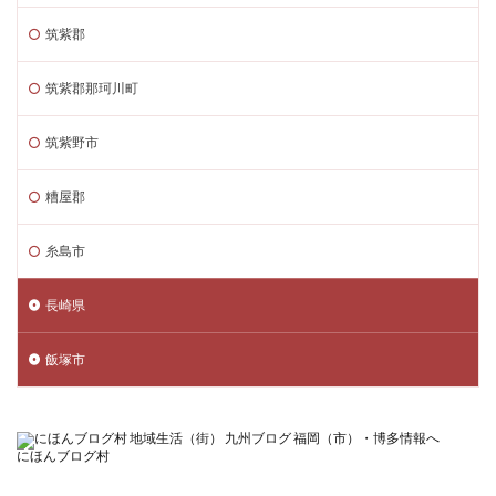
筑紫郡
筑紫郡那珂川町
筑紫野市
糟屋郡
糸島市
長崎県
飯塚市
にほんブログ村