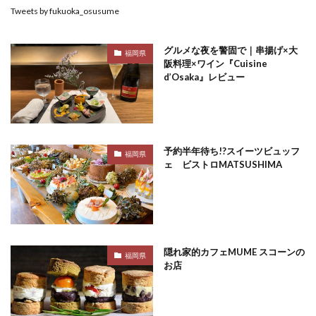
Tweets by fukuoka_osusume
グルメな夜を警固で｜串揚げ×大
福岡県
阪料理×ワイン『Cuisine
d’Osaka』レビュー
予約半年待ち!?スイーツビュッフ
福岡県
ェ ビストロMATSUSHIMA
隠れ家的カフェMUME スコーンの
福岡県
お店