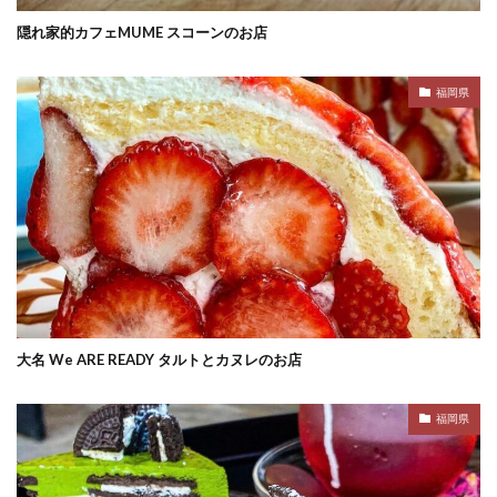
隠れ家的カフェMUME スコーンのお店
福岡県
大名 We ARE READY タルトとカヌレのお店
福岡県