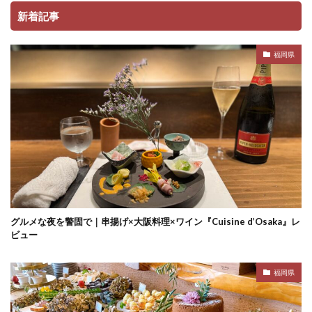
新着記事
福岡県
グルメな夜を警固で｜串揚げ×大阪料理×ワイン『Cuisine d’Osaka』レ
ビュー
福岡県