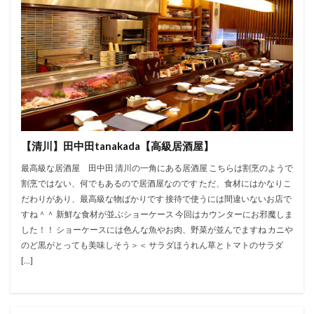
【清川】田中田tanakada【高級居酒屋】
最高級な居酒屋 田中田 清川の一角にある居酒屋 こちらは割烹のようで
割烹ではない、何でもあるので居酒屋なのです ただ、食材にはかなりこ
だわりがあり、最高級な物ばかりです 接待で使うには間違いないお店で
すね＾＾ 新鮮な食材が並ぶショーケース 今回はカウンターにお邪魔しま
した！！ ショーケースには色んな魚やお肉、野菜が並んでますね カニや
のど黒がとっても美味しそう＞＜ サラダほうれん草とトマトのサラダ
[…]