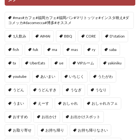
#mas#カフェ#福岡カフェ#福岡パン#マリトッツォ#インスタ映え#ダ
コメッカ#dacomecca#博多#オススメ
1人飲み
AIMAI
BBQ
CORE
D'station
fish
fuk
ma
mas
ry
saba
ta
UberEats
ue
VIPルーム
yakiniku
youtube
あいまい
いちじく
うたがわ
うどん
うどんすき
うなぎ
うなり
うまい
えーす
おしゃれ
おしゃれカフェ
おすすめ
お出かけ
お出かけスポット
お取り寄せ
お持ち帰り
お持ち帰りなさい