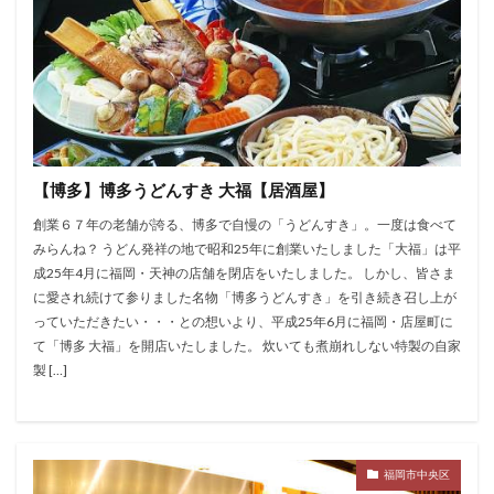
【博多】博多うどんすき 大福【居酒屋】
創業６７年の老舗が誇る、博多で自慢の「うどんすき」。一度は食べて
みらんね？ うどん発祥の地で昭和25年に創業いたしました「大福」は平
成25年4月に福岡・天神の店舗を閉店をいたしました。 しかし、皆さま
に愛され続けて参りました名物「博多うどんすき」を引き続き召し上が
っていただきたい・・・との想いより、平成25年6月に福岡・店屋町に
て「博多 大福」を開店いたしました。 炊いても煮崩れしない特製の自家
製 […]
福岡市中央区