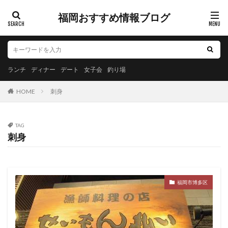
福岡おすすめ情報ブログ
ランチ
ディナー
デート
女子会
釣り場
HOME
刺身
TAG
刺身
福岡市博多区