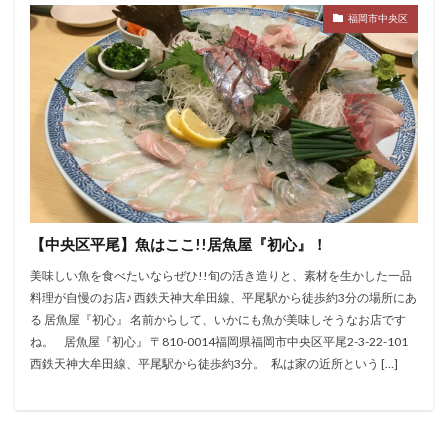
福岡市中央区
【中央区平尾】魚はここ!!居魚屋『初心』！
美味しい魚を食べたいならぜひ!!旬の活き造りと、素材を生かした一品
料理が自慢のお店♪ 西鉄天神大牟田線、平尾駅から徒歩約3分の場所にあ
る 居魚屋『初心』 名前からして、いかにも魚が美味しそうなお店です
ね。 居魚屋『初心』 〒810-0014福岡県福岡市中央区平尾2-3-22-101
西鉄天神大牟田線、平尾駅から徒歩約3分。 私は家の近所という […]