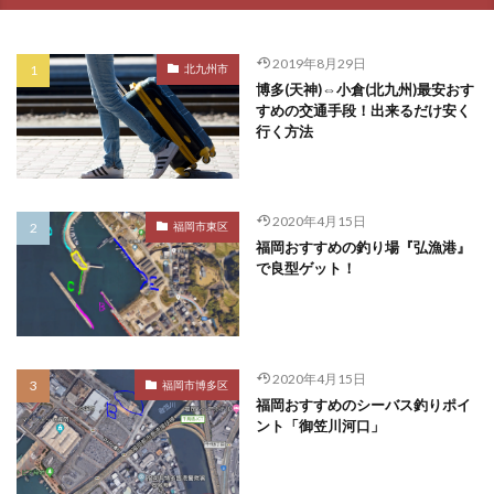
2019年8月29日
北九州市
博多(天神)⇔小倉(北九州)最安おす
すめの交通手段！出来るだけ安く
行く方法
2020年4月15日
福岡市東区
福岡おすすめの釣り場『弘漁港』
で良型ゲット！
2020年4月15日
福岡市博多区
福岡おすすめのシーバス釣りポイ
ント「御笠川河口」