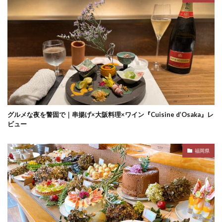
グルメな夜を警固で｜串揚げ×大阪料理×ワイン『Cuisine d’Osaka』レ
ビュー
福岡県