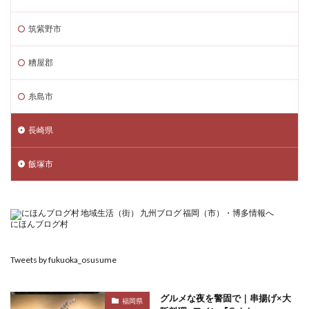
筑紫野市
糟屋郡
糸島市
長崎県
飯塚市
にほんブログ村
Tweets by fukuoka_osusume
グルメな夜を警固で｜串揚げ×大
福岡県