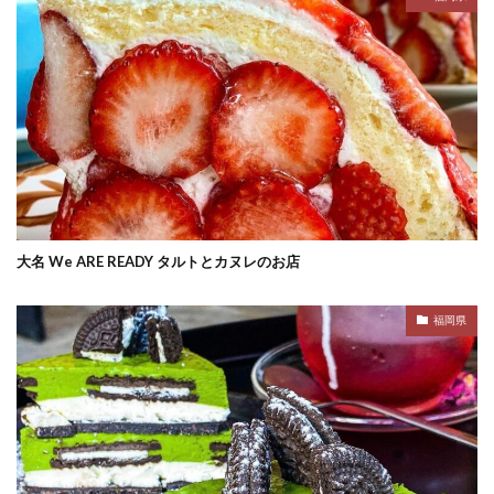
大名 We ARE READY タルトとカヌレのお店
福岡県