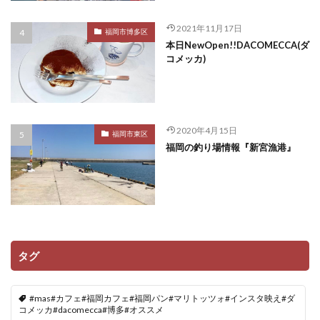
2021年11月17日
福岡市博多区
本日NewOpen!!DACOMECCA(ダ
コメッカ)
2020年4月15日
福岡市東区
福岡の釣り場情報『新宮漁港』
タグ
#mas#カフェ#福岡カフェ#福岡パン#マリトッツォ#インスタ映え#ダ
コメッカ#dacomecca#博多#オススメ