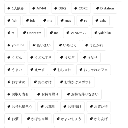
1人飲み
AIMAI
BBQ
CORE
D'station
fish
fuk
ma
mas
ry
saba
ta
UberEats
ue
VIPルーム
yakiniku
youtube
あいまい
いちじく
うたがわ
うどん
うどんすき
うなぎ
うなり
うまい
えーす
おしゃれ
おしゃれカフェ
おすすめ
お出かけ
お出かけスポット
お取り寄せ
お持ち帰り
お持ち帰りなさい
お持ち帰ろう
お花見
お茶漬け
お買い得
お酒
かぼちゃ屋
かよいちょう
からあげ