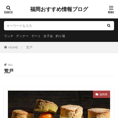
福岡おすすめ情報ブログ
ランチ
ディナー
デート
女子会
釣り場
HOME
荒戸
TAG
荒戸
福岡県