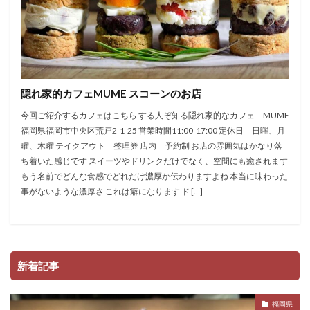
隠れ家的カフェMUME スコーンのお店
今回ご紹介するカフェはこちら する人ぞ知る隠れ家的なカフェ MUME
福岡県福岡市中央区荒戸2-1-25 営業時間11:00-17:00 定休日 日曜、月
曜、木曜 テイクアウト 整理券 店内 予約制 お店の雰囲気はかなり落
ち着いた感じです スイーツやドリンクだけでなく、空間にも癒されます
もう名前でどんな食感でどれだけ濃厚か伝わりますよね 本当に味わった
事がないような濃厚さ これは癖になります ド […]
新着記事
福岡県