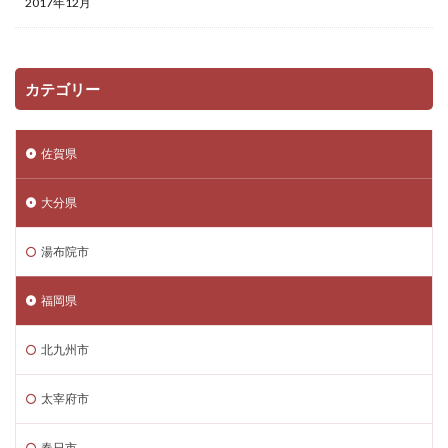
2017年12月
カテゴリー
佐賀県
大分県
湯布院市
福岡県
北九州市
太宰府市
春日市