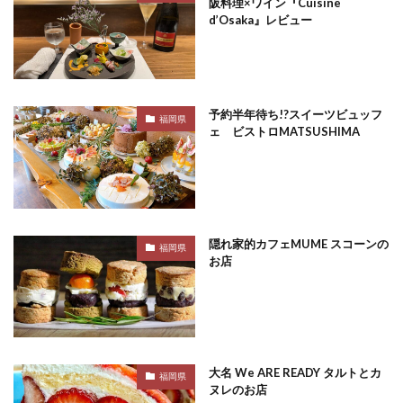
阪料理×ワイン『Cuisine
d’Osaka』レビュー
予約半年待ち!?スイーツビュッフ
福岡県
ェ ビストロMATSUSHIMA
隠れ家的カフェMUME スコーンの
福岡県
お店
大名 We ARE READY タルトとカ
福岡県
ヌレのお店