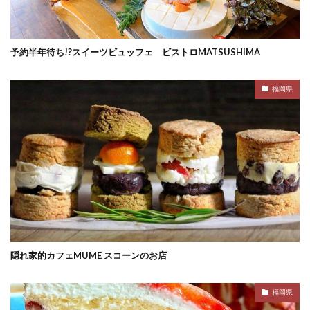
予約半年待ち!?スイーツビュッフェ ビストロMATSUSHIMA
福岡県
隠れ家的カフェMUME スコーンのお店
福岡県