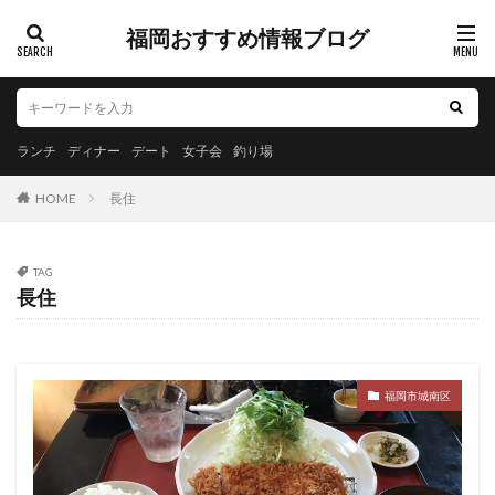
福岡おすすめ情報ブログ
ランチ
ディナー
デート
女子会
釣り場
HOME
長住
TAG
長住
福岡市城南区