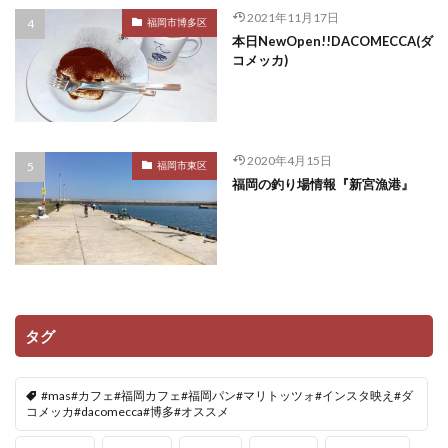
2021年11月17日
福岡市博多区
本日NewOpen!!DACOMECCA(ダ
コメッカ)
2020年4月15日
福岡市東区
福岡の釣り場情報『新宮漁港』
タグ
#mas#カフェ#福岡カフェ#福岡パン#マリトッツォ#インスタ映え#ダ
コメッカ#dacomecca#博多#オススメ