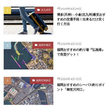
2019年8月29日
北九州市
博多(天神)⇔小倉(北九州)最安おす
すめの交通手段！出来るだけ安く
行く方法
2020年4月15日
福岡市東区
福岡おすすめの釣り場『弘漁港』
で良型ゲット！
2020年4月15日
福岡市博多区
福岡おすすめのシーバス釣りポイ
ント「御笠川河口」