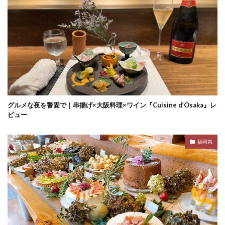
グルメな夜を警固で｜串揚げ×大阪料理×ワイン『Cuisine d’Osaka』レ
ビュー
福岡県