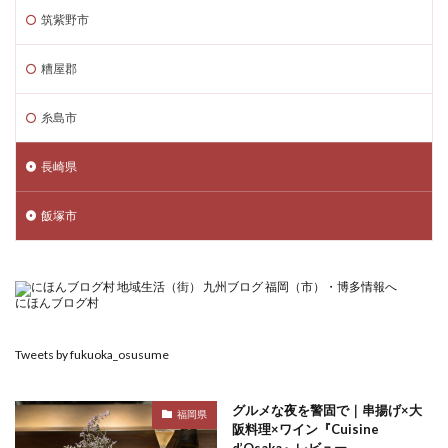
筑紫野市
糟屋郡
糸島市
長崎県
飯塚市
にほんブログ村
Tweets by fukuoka_osusume
グルメな夜を警固で｜串揚げ×大
福岡県
阪料理×ワイン『Cuisine
d’Osaka』レビュー