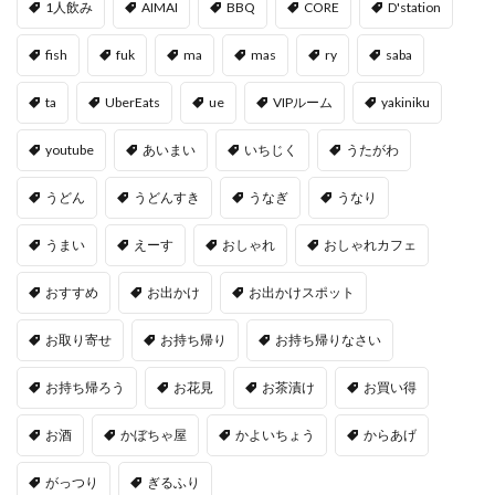
1人飲み
AIMAI
BBQ
CORE
D'station
fish
fuk
ma
mas
ry
saba
ta
UberEats
ue
VIPルーム
yakiniku
youtube
あいまい
いちじく
うたがわ
うどん
うどんすき
うなぎ
うなり
うまい
えーす
おしゃれ
おしゃれカフェ
おすすめ
お出かけ
お出かけスポット
お取り寄せ
お持ち帰り
お持ち帰りなさい
お持ち帰ろう
お花見
お茶漬け
お買い得
お酒
かぼちゃ屋
かよいちょう
からあげ
がっつり
ぎるふり