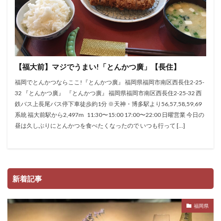
【福大前】マジでうまい!「とんかつ廣」【長住】
福岡でとんかつならここ!『とんかつ廣』 福岡県福岡市南区西長住2-25-
32 『とんかつ廣』 『とんかつ廣』 福岡県福岡市南区西長住2-25-32 西
鉄バス上長尾バス停下車徒歩約1分 ※天神・博多駅より56,57,58,59,69
系統 福大前駅から2,497m 11:30〜15:00 17:00〜22:00 日曜営業 今日の
昼は久しぶりにとんかつを食べたくなったので いつも行って […]
新着記事
福岡県