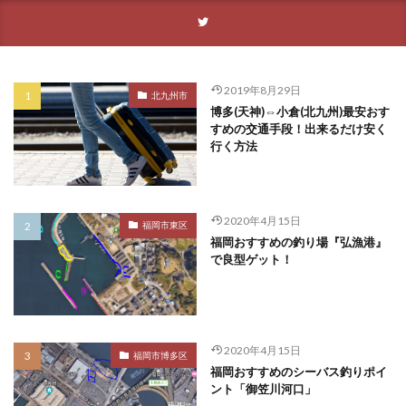
2019年8月29日
北九州市
博多(天神)⇔小倉(北九州)最安おす
すめの交通手段！出来るだけ安く
行く方法
2020年4月15日
福岡市東区
福岡おすすめの釣り場『弘漁港』
で良型ゲット！
2020年4月15日
福岡市博多区
福岡おすすめのシーバス釣りポイ
ント「御笠川河口」