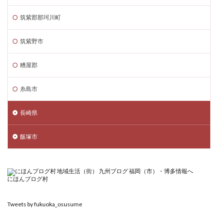
筑紫郡那珂川町
筑紫野市
糟屋郡
糸島市
長崎県
飯塚市
にほんブログ村
Tweets by fukuoka_osusume