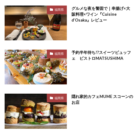
グルメな夜を警固で｜串揚げ×大
福岡県
阪料理×ワイン『Cuisine
d’Osaka』レビュー
予約半年待ち!?スイーツビュッフ
福岡県
ェ ビストロMATSUSHIMA
隠れ家的カフェMUME スコーンの
福岡県
お店