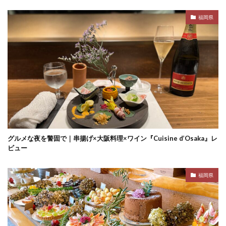
福岡県
グルメな夜を警固で｜串揚げ×大阪料理×ワイン『Cuisine d’Osaka』レ
ビュー
福岡県