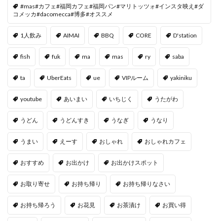
#mas#カフェ#福岡カフェ#福岡パン#マリトッツォ#インスタ映え#ダ
コメッカ#dacomecca#博多#オススメ
1人飲み
AIMAI
BBQ
CORE
D'station
fish
fuk
ma
mas
ry
saba
ta
UberEats
ue
VIPルーム
yakiniku
youtube
あいまい
いちじく
うたがわ
うどん
うどんすき
うなぎ
うなり
うまい
えーす
おしゃれ
おしゃれカフェ
おすすめ
お出かけ
お出かけスポット
お取り寄せ
お持ち帰り
お持ち帰りなさい
お持ち帰ろう
お花見
お茶漬け
お買い得