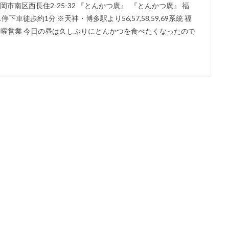
市南区西長住2-25-32 『とんかつ廣』 『とんかつ廣』 福
下車徒歩約1分 ※天神・博多駅より56,57,58,59,69系統 福
〜22:00 日曜営業 今日の昼は久しぶりにとんかつを食べたくなったので