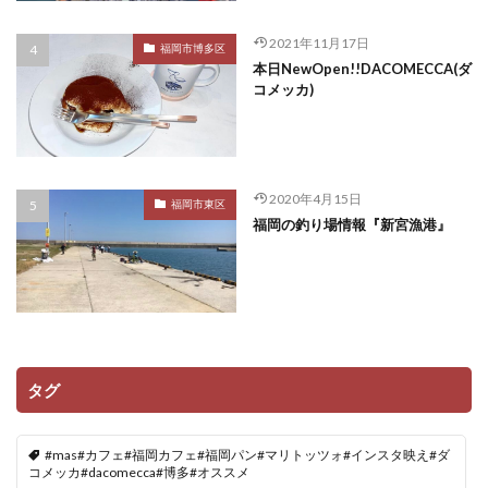
2021年11月17日
福岡市博多区
本日NewOpen!!DACOMECCA(ダ
コメッカ)
2020年4月15日
福岡市東区
福岡の釣り場情報『新宮漁港』
タグ
#mas#カフェ#福岡カフェ#福岡パン#マリトッツォ#インスタ映え#ダ
コメッカ#dacomecca#博多#オススメ