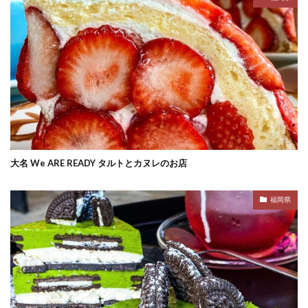
大名 We ARE READY タルトとカヌレのお店
福岡県