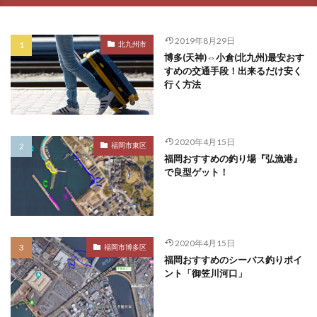
2019年8月29日
北九州市
博多(天神)⇔小倉(北九州)最安おす
すめの交通手段！出来るだけ安く
行く方法
2020年4月15日
福岡市東区
福岡おすすめの釣り場『弘漁港』
で良型ゲット！
2020年4月15日
福岡市博多区
福岡おすすめのシーバス釣りポイ
ント「御笠川河口」