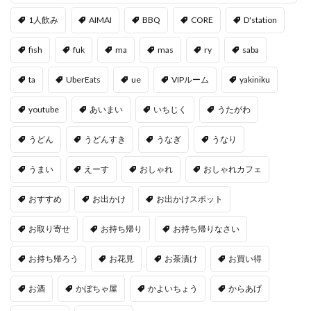
1人飲み
AIMAI
BBQ
CORE
D'station
fish
fuk
ma
mas
ry
saba
ta
UberEats
ue
VIPルーム
yakiniku
youtube
あいまい
いちじく
うたがわ
うどん
うどんすき
うなぎ
うなり
うまい
えーす
おしゃれ
おしゃれカフェ
おすすめ
お出かけ
お出かけスポット
お取り寄せ
お持ち帰り
お持ち帰りなさい
お持ち帰ろう
お花見
お茶漬け
お買い得
お酒
かぼちゃ屋
かよいちょう
からあげ