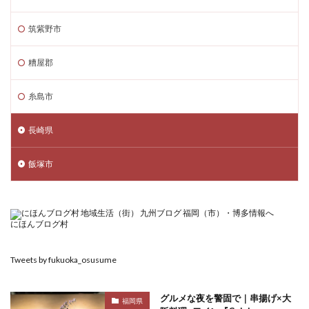
筑紫野市
糟屋郡
糸島市
長崎県
飯塚市
にほんブログ村
Tweets by fukuoka_osusume
グルメな夜を警固で｜串揚げ×大
福岡県