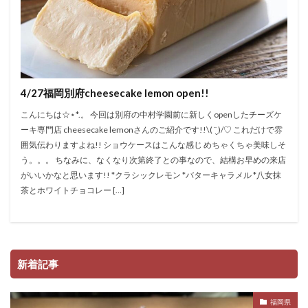
4/27福岡別府cheesecake lemon open!!
こんにちは☆⋆*.。 今回は別府の中村学園前に新しくopenしたチーズケ
ーキ専門店 cheesecake lemonさんのご紹介です!!\( ¨̮ )/♡ これだけで雰
囲気伝わりますよね!! ショウケースはこんな感じ めちゃくちゃ美味しそ
う。。。 ちなみに、なくなり次第終了との事なので、結構お早めの来店
がいいかなと思います!! *クラシックレモン *バターキャラメル *八女抹
茶とホワイトチョコレー […]
新着記事
福岡県