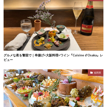
グルメな夜を警固で｜串揚げ×大阪料理×ワイン『Cuisine d’Osaka』レ
ビュー
福岡県