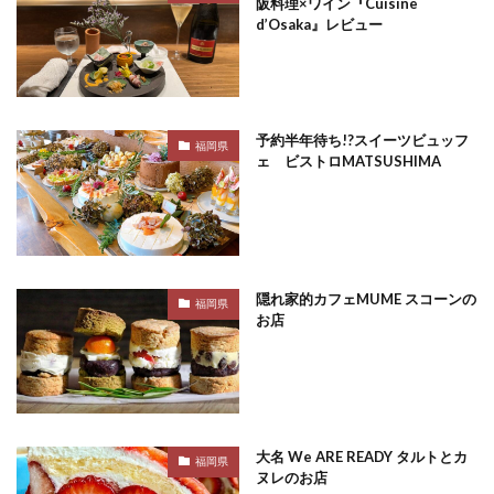
阪料理×ワイン『Cuisine
d’Osaka』レビュー
予約半年待ち!?スイーツビュッフ
福岡県
ェ ビストロMATSUSHIMA
隠れ家的カフェMUME スコーンの
福岡県
お店
大名 We ARE READY タルトとカ
福岡県
ヌレのお店