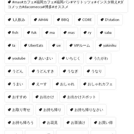
#mas#カフェ#福岡カフェ#福岡パン#マリトッツォ#インスタ映え#ダ
コメッカ#dacomecca#博多#オススメ
1人飲み
AIMAI
BBQ
CORE
D'station
fish
fuk
ma
mas
ry
saba
ta
UberEats
ue
VIPルーム
yakiniku
youtube
あいまい
いちじく
うたがわ
うどん
うどんすき
うなぎ
うなり
うまい
えーす
おしゃれ
おしゃれカフェ
おすすめ
お出かけ
お出かけスポット
お取り寄せ
お持ち帰り
お持ち帰りなさい
お持ち帰ろう
お花見
お茶漬け
お買い得