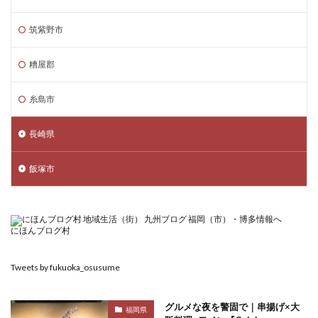
筑紫野市
糟屋郡
糸島市
長崎県
飯塚市
にほんブログ村
Tweets by fukuoka_osusume
グルメな夜を警固で｜串揚げ×大
福岡県