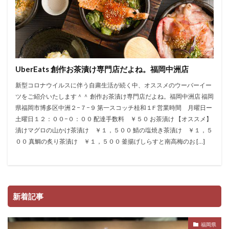
UberEats 創作お茶漬け専門店だよね。福岡中洲店
新型コロナウイルスに伴う自粛生活が続く中、オススメのウーバーイー
ツをご紹介いたします＾＾ 創作お茶漬け専門店だよね。福岡中洲店 福岡
県福岡市博多区中洲２−７−９ 第一スコッチ桂和１F 営業時間 月曜日ー
土曜日１２：００−０：００ 配達手数料 ￥５０ お茶漬け 【オススメ】
漬けマグロの山かけ茶漬け ￥１，５００ 鯖の塩焼き茶漬け ￥１，５
００ 真鯛の炙り茶漬け ￥１，５００ 釜揚げしらすと南高梅のお […]
新着記事
福岡県