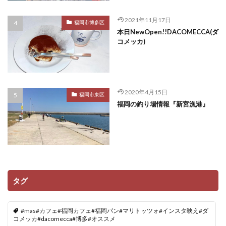
2021年11月17日
福岡市博多区
本日NewOpen!!DACOMECCA(ダ
コメッカ)
2020年4月15日
福岡市東区
福岡の釣り場情報『新宮漁港』
タグ
#mas#カフェ#福岡カフェ#福岡パン#マリトッツォ#インスタ映え#ダ
コメッカ#dacomecca#博多#オススメ