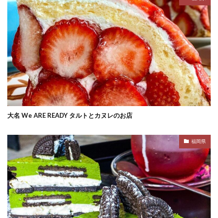
大名 We ARE READY タルトとカヌレのお店
福岡県