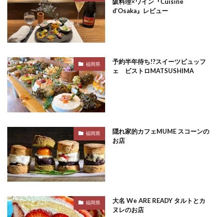
阪料理×ワイン『Cuisine
d’Osaka』レビュー
予約半年待ち!?スイーツビュッフ
福岡県
ェ ビストロMATSUSHIMA
隠れ家的カフェMUME スコーンの
福岡県
お店
大名 We ARE READY タルトとカ
福岡県
ヌレのお店