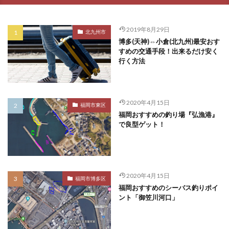
2019年8月29日
北九州市
博多(天神)⇔小倉(北九州)最安おす
すめの交通手段！出来るだけ安く
行く方法
2020年4月15日
福岡市東区
福岡おすすめの釣り場『弘漁港』
で良型ゲット！
2020年4月15日
福岡市博多区
福岡おすすめのシーバス釣りポイ
ント「御笠川河口」