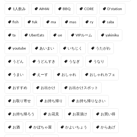
1人飲み
AIMAI
BBQ
CORE
D'station
fish
fuk
ma
mas
ry
saba
ta
UberEats
ue
VIPルーム
yakiniku
youtube
あいまい
いちじく
うたがわ
うどん
うどんすき
うなぎ
うなり
うまい
えーす
おしゃれ
おしゃれカフェ
おすすめ
お出かけ
お出かけスポット
お取り寄せ
お持ち帰り
お持ち帰りなさい
お持ち帰ろう
お花見
お茶漬け
お買い得
お酒
かぼちゃ屋
かよいちょう
からあげ