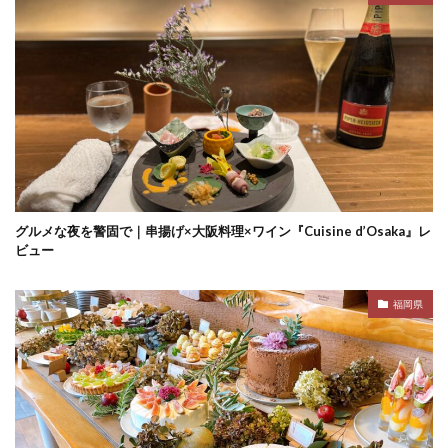
グルメな夜を警固で｜串揚げ×大阪料理×ワイン『Cuisine d’Osaka』レ
ビュー
福岡県