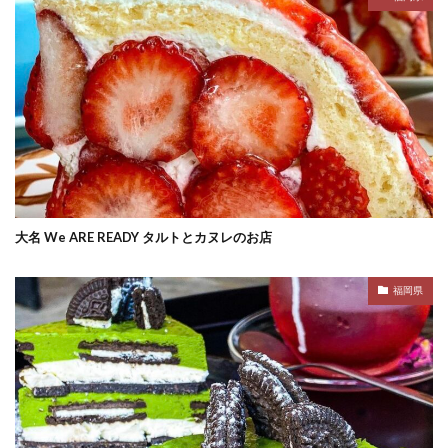
大名 We ARE READY タルトとカヌレのお店
福岡県