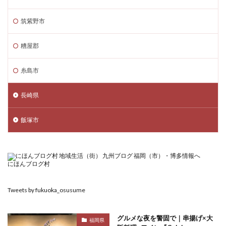
筑紫野市
糟屋郡
糸島市
長崎県
飯塚市
にほんブログ村
Tweets by fukuoka_osusume
グルメな夜を警固で｜串揚げ×大
福岡県