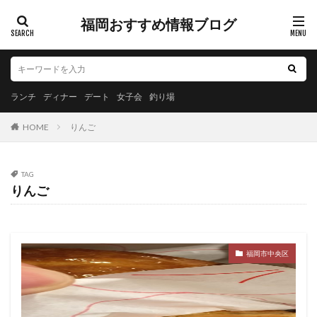
福岡おすすめ情報ブログ
ランチ
ディナー
デート
女子会
釣り場
HOME
りんご
TAG
りんご
福岡市中央区