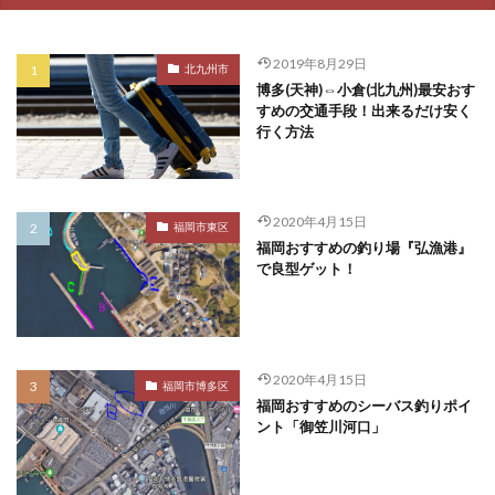
2019年8月29日
北九州市
博多(天神)⇔小倉(北九州)最安おす
すめの交通手段！出来るだけ安く
行く方法
2020年4月15日
福岡市東区
福岡おすすめの釣り場『弘漁港』
で良型ゲット！
2020年4月15日
福岡市博多区
福岡おすすめのシーバス釣りポイ
ント「御笠川河口」