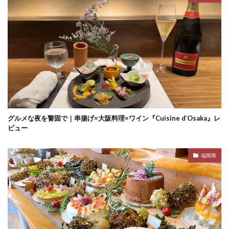
グルメな夜を警固で｜串揚げ×大阪料理×ワイン『Cuisine d’Osaka』レ
ビュー
福岡県