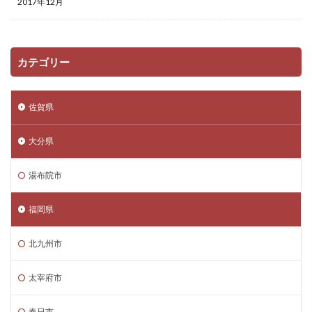
2017年12月
カテゴリー
佐賀県
大分県
湯布院市
福岡県
北九州市
太宰府市
春日市