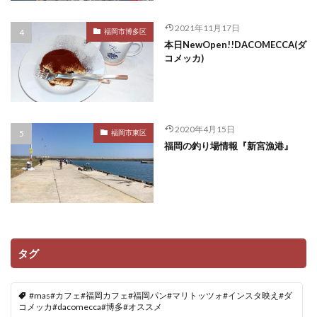
2021年11月17日
福岡市博多区
本日NewOpen!!DACOMECCA(ダ
コメッカ)
2020年4月15日
福岡市東区
福岡の釣り場情報『新宮漁港』
タグ
#mas#カフェ#福岡カフェ#福岡パン#マリトッツォ#インスタ映え#ダ
コメッカ#dacomecca#博多#オススメ