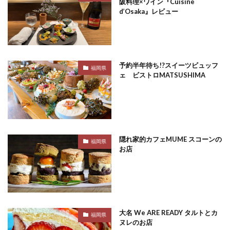
阪料理×ワイン『Cuisine
d’Osaka』レビュー
予約半年待ち!?スイーツビュッフ
福岡県
ェ ビストロMATSUSHIMA
隠れ家的カフェMUME スコーンの
福岡県
お店
大名 We ARE READY タルトとカ
福岡県
ヌレのお店