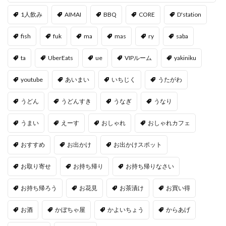
1人飲み
AIMAI
BBQ
CORE
D'station
fish
fuk
ma
mas
ry
saba
ta
UberEats
ue
VIPルーム
yakiniku
youtube
あいまい
いちじく
うたがわ
うどん
うどんすき
うなぎ
うなり
うまい
えーす
おしゃれ
おしゃれカフェ
おすすめ
お出かけ
お出かけスポット
お取り寄せ
お持ち帰り
お持ち帰りなさい
お持ち帰ろう
お花見
お茶漬け
お買い得
お酒
かぼちゃ屋
かよいちょう
からあげ