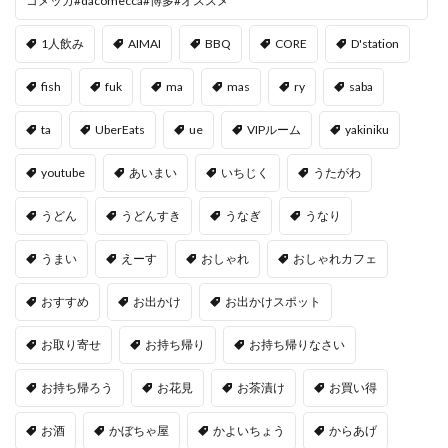
コメッカ#dacomecca#博多#オススメ
1人飲み
AIMAI
BBQ
CORE
D'station
fish
fuk
ma
mas
ry
saba
ta
UberEats
ue
VIPルーム
yakiniku
youtube
あいまい
いちじく
うたがわ
うどん
うどんすき
うなぎ
うなり
うまい
えーす
おしゃれ
おしゃれカフェ
おすすめ
お出かけ
お出かけスポット
お取り寄せ
お持ち帰り
お持ち帰りなさい
お持ち帰ろう
お花見
お茶漬け
お買い得
お酒
かぼちゃ屋
かよいちょう
からあげ