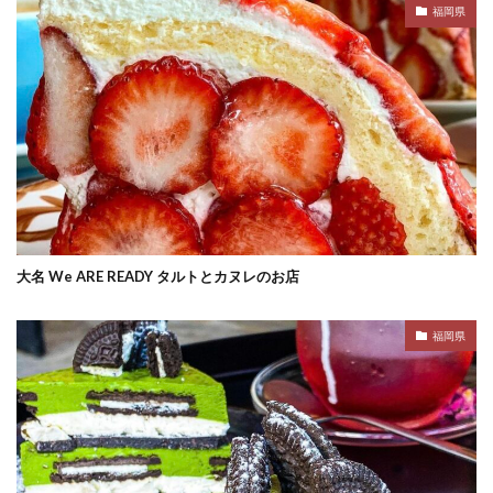
福岡県
大名 We ARE READY タルトとカヌレのお店
福岡県