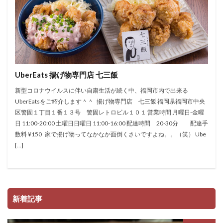
UberEats 揚げ物専門店 七三飯
新型コロナウイルスに伴い自粛生活が続く中、福岡市内で出来る
UberEatsをご紹介します＾＾ 揚げ物専門店 七三飯 福岡県福岡市中央
区警固１丁目１番１３号 警固レトロビル１０１ 営業時間 月曜日-金曜
日 11:00-20:00 土曜日日曜日 11:00-16:00 配達時間 20-30分 配達手
数料 ¥150 家で揚げ物ってなかなか面倒くさいですよね。。（笑） Ube
[…]
新着記事