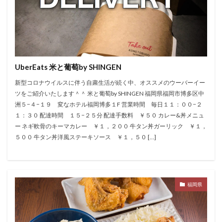
UberEats 米と葡萄by SHINGEN
新型コロナウイルスに伴う自粛生活が続く中、オススメのウーバーイー
ツをご紹介いたします＾＾ 米と葡萄by SHINGEN 福岡県福岡市博多区中
洲５−４−１９ 変なホテル福岡博多１F 営業時間 毎日１１：００−２
１：３０ 配達時間 １５−２５分 配達手数料 ￥５０ カレー&丼メニュ
ー ネギ軟骨のキーマカレー ￥１，２００ 牛タン丼ガーリック ￥１，
５００ 牛タン丼洋風ステーキソース ￥１，５０ […]
福岡県