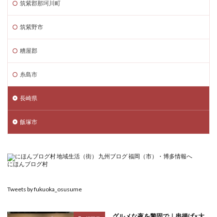
筑紫郡那珂川町
筑紫野市
糟屋郡
糸島市
長崎県
飯塚市
にほんブログ村
Tweets by fukuoka_osusume
グルメな夜を警固で｜串揚げ×大