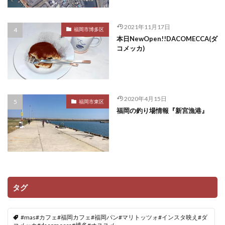
2021年11月17日
福岡市博多区
本日NewOpen!!DACOMECCA(ダ
コメッカ)
2020年4月15日
福岡市東区
福岡の釣り場情報『新宮漁港』
タグ
#mas#カフェ#福岡カフェ#福岡パン#マリトッツォ#インスタ映え#ダ