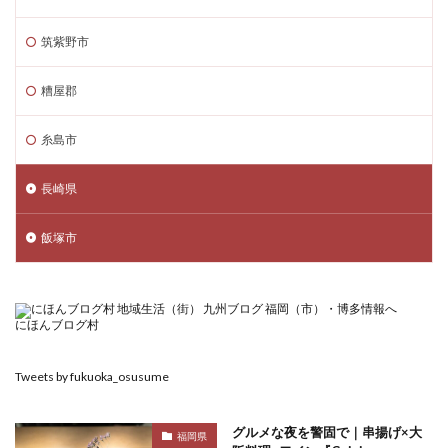
筑紫野市
糟屋郡
糸島市
長崎県
飯塚市
にほんブログ村
Tweets by fukuoka_osusume
グルメな夜を警固で｜串揚げ×大
福岡県