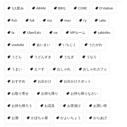
1人飲み
AIMAI
BBQ
CORE
D'station
fish
fuk
ma
mas
ry
saba
ta
UberEats
ue
VIPルーム
yakiniku
youtube
あいまい
いちじく
うたがわ
うどん
うどんすき
うなぎ
うなり
うまい
えーす
おしゃれ
おしゃれカフェ
おすすめ
お出かけ
お出かけスポット
お取り寄せ
お持ち帰り
お持ち帰りなさい
お持ち帰ろう
お花見
お茶漬け
お買い得
お酒
かぼちゃ屋
かよいちょう
からあげ