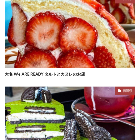
大名 We ARE READY タルトとカヌレのお店
福岡県