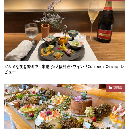
グルメな夜を警固で｜串揚げ×大阪料理×ワイン『Cuisine d’Osaka』レ
ビュー
福岡県