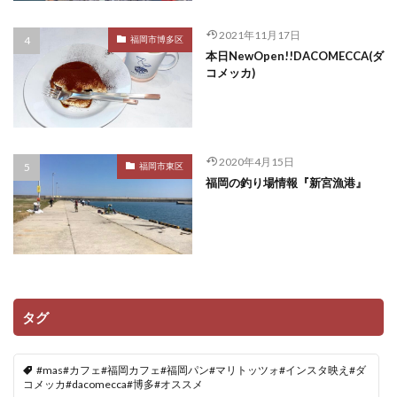
2021年11月17日
福岡市博多区
本日NewOpen!!DACOMECCA(ダ
コメッカ)
2020年4月15日
福岡市東区
福岡の釣り場情報『新宮漁港』
タグ
#mas#カフェ#福岡カフェ#福岡パン#マリトッツォ#インスタ映え#ダ
コメッカ#dacomecca#博多#オススメ