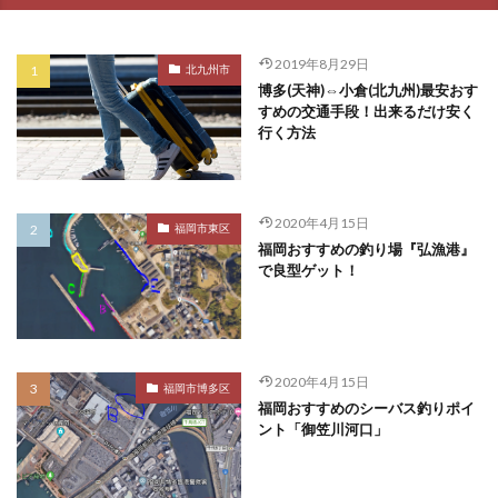
2019年8月29日
北九州市
博多(天神)⇔小倉(北九州)最安おす
すめの交通手段！出来るだけ安く
行く方法
2020年4月15日
福岡市東区
福岡おすすめの釣り場『弘漁港』
で良型ゲット！
2020年4月15日
福岡市博多区
福岡おすすめのシーバス釣りポイ
ント「御笠川河口」