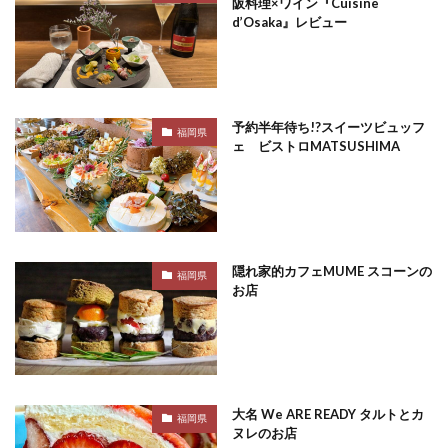
阪料理×ワイン『Cuisine
d’Osaka』レビュー
予約半年待ち!?スイーツビュッフ
福岡県
ェ ビストロMATSUSHIMA
隠れ家的カフェMUME スコーンの
福岡県
お店
大名 We ARE READY タルトとカ
福岡県
ヌレのお店