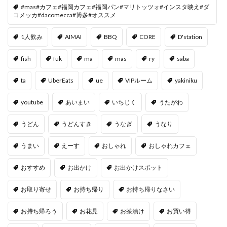
#mas#カフェ#福岡カフェ#福岡パン#マリトッツォ#インスタ映え#ダ
コメッカ#dacomecca#博多#オススメ
1人飲み
AIMAI
BBQ
CORE
D'station
fish
fuk
ma
mas
ry
saba
ta
UberEats
ue
VIPルーム
yakiniku
youtube
あいまい
いちじく
うたがわ
うどん
うどんすき
うなぎ
うなり
うまい
えーす
おしゃれ
おしゃれカフェ
おすすめ
お出かけ
お出かけスポット
お取り寄せ
お持ち帰り
お持ち帰りなさい
お持ち帰ろう
お花見
お茶漬け
お買い得