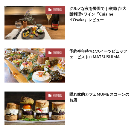
グルメな夜を警固で｜串揚げ×大
福岡県
阪料理×ワイン『Cuisine
d’Osaka』レビュー
予約半年待ち!?スイーツビュッフ
福岡県
ェ ビストロMATSUSHIMA
隠れ家的カフェMUME スコーンの
福岡県
お店