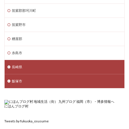
筑紫郡那珂川町
筑紫野市
糟屋郡
糸島市
長崎県
飯塚市
にほんブログ村
Tweets by fukuoka_osusume