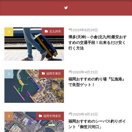
2019年8月29日
北九州市
博多(天神)⇔小倉(北九州)最安おす
すめの交通手段！出来るだけ安く
行く方法
2020年4月15日
福岡市東区
福岡おすすめの釣り場『弘漁港』
で良型ゲット！
2020年4月15日
福岡市博多区
福岡おすすめのシーバス釣りポイ
ント「御笠川河口」