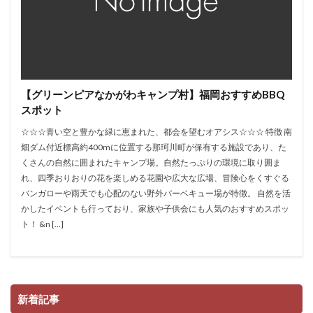
【グリーンピアなかがわキャンプ村】福岡おすすめBBQ
スポット
☆☆☆青い空と豊かな緑に恵まれた、都会を望むオアシス☆☆☆ 特徴 南
畑ダム付近標高約400mに位置する那珂川町が保有する施設であり、た
くさんの自然に囲まれたキャンプ場。自然たっぷりの環境に取り囲ま
れ、四季おりおりの花を楽しめる花園や広大な広場、冒険心をくすぐる
バンガローや雨天でも心配のない野外バーベキュー場が特徴。 自然を活
かしたイベントも行っており、家族や子供会にも人気のおすすめスポッ
ト！ &n […]
新着記事