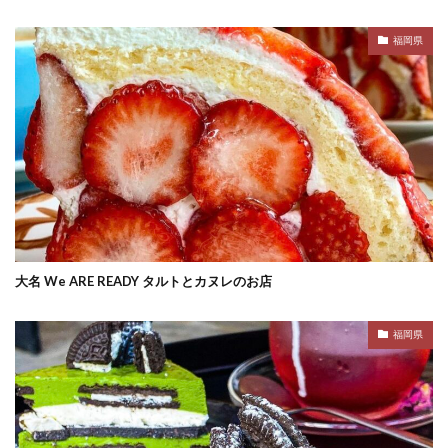
福岡県
大名 We ARE READY タルトとカヌレのお店
福岡県