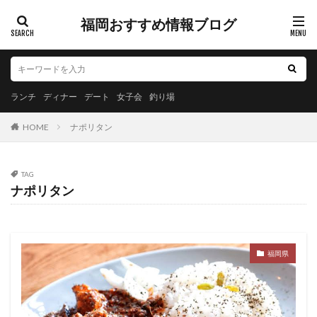
福岡おすすめ情報ブログ
ランチ
ディナー
デート
女子会
釣り場
HOME
ナポリタン
TAG
ナポリタン
福岡県