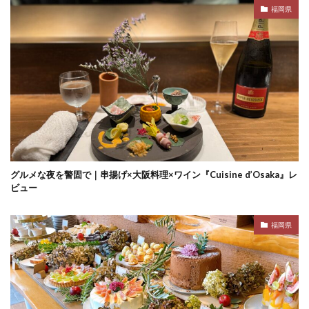
福岡県
グルメな夜を警固で｜串揚げ×大阪料理×ワイン『Cuisine d’Osaka』レ
ビュー
福岡県