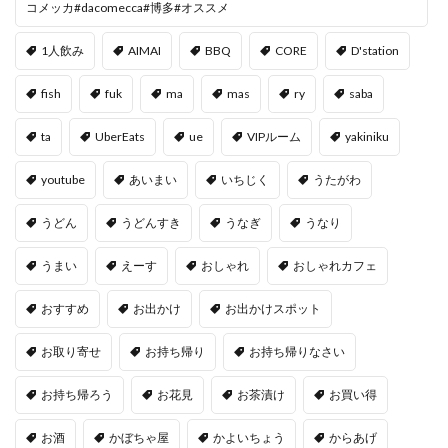
コメッカ#dacomecca#博多#オススメ
1人飲み
AIMAI
BBQ
CORE
D'station
fish
fuk
ma
mas
ry
saba
ta
UberEats
ue
VIPルーム
yakiniku
youtube
あいまい
いちじく
うたがわ
うどん
うどんすき
うなぎ
うなり
うまい
えーす
おしゃれ
おしゃれカフェ
おすすめ
お出かけ
お出かけスポット
お取り寄せ
お持ち帰り
お持ち帰りなさい
お持ち帰ろう
お花見
お茶漬け
お買い得
お酒
かぼちゃ屋
かよいちょう
からあげ