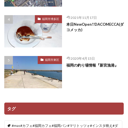
2021年11月17日
福岡市博多区
本日NewOpen!!DACOMECCA(ダ
コメッカ)
2020年4月15日
福岡市東区
福岡の釣り場情報『新宮漁港』
タグ
#mas#カフェ#福岡カフェ#福岡パン#マリトッツォ#インスタ映え#ダ