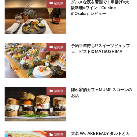
グルメな夜を警固で｜串揚げ×大
福岡県
阪料理×ワイン『Cuisine
d’Osaka』レビュー
予約半年待ち!?スイーツビュッフ
福岡県
ェ ビストロMATSUSHIMA
隠れ家的カフェMUME スコーンの
福岡県
お店
大名 We ARE READY タルトとカ
福岡県