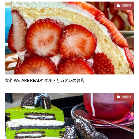
福岡県
大名 We ARE READY タルトとカヌレのお店
福岡県