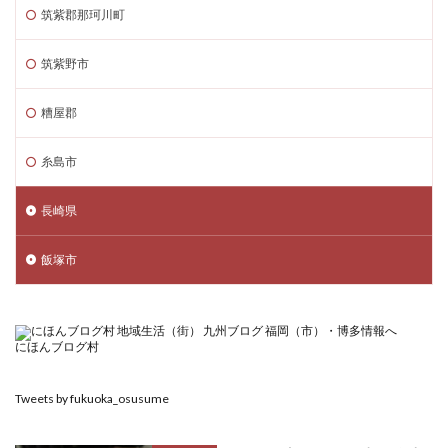
筑紫郡那珂川町
筑紫野市
糟屋郡
糸島市
長崎県
飯塚市
にほんブログ村
Tweets by fukuoka_osusume