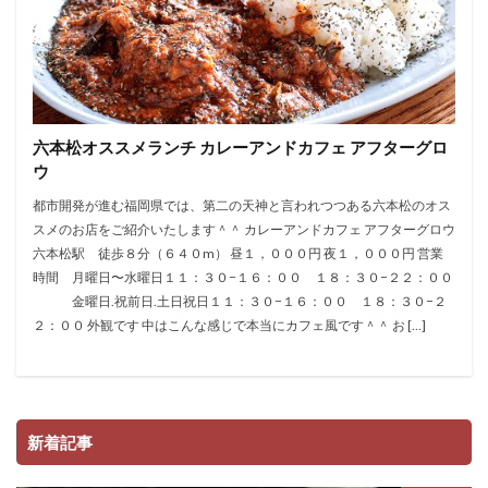
六本松オススメランチ カレーアンドカフェ アフターグロ
ウ
都市開発が進む福岡県では、第二の天神と言われつつある六本松のオス
スメのお店をご紹介いたします＾＾ カレーアンドカフェ アフターグロウ
六本松駅 徒歩８分（６４０m） 昼１，０００円 夜１，０００円 営業
時間 月曜日〜水曜日１１：３０−１６：００ １８：３０−２２：００
金曜日.祝前日.土日祝日１１：３０−１６：００ １８：３０−２
２：００ 外観です 中はこんな感じで本当にカフェ風です＾＾ お […]
新着記事