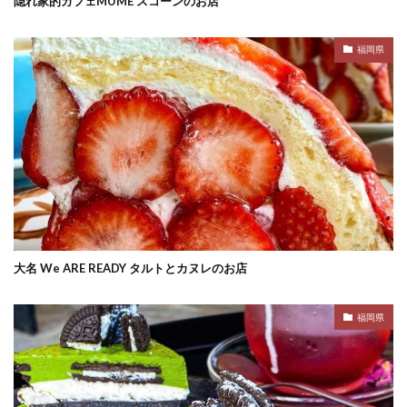
隠れ家的カフェMUME スコーンのお店
福岡県
大名 We ARE READY タルトとカヌレのお店
福岡県