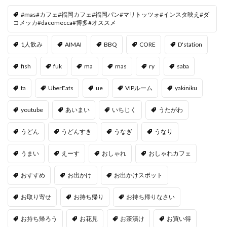
#mas#カフェ#福岡カフェ#福岡パン#マリトッツォ#インスタ映え#ダ
コメッカ#dacomecca#博多#オススメ
1人飲み
AIMAI
BBQ
CORE
D'station
fish
fuk
ma
mas
ry
saba
ta
UberEats
ue
VIPルーム
yakiniku
youtube
あいまい
いちじく
うたがわ
うどん
うどんすき
うなぎ
うなり
うまい
えーす
おしゃれ
おしゃれカフェ
おすすめ
お出かけ
お出かけスポット
お取り寄せ
お持ち帰り
お持ち帰りなさい
お持ち帰ろう
お花見
お茶漬け
お買い得