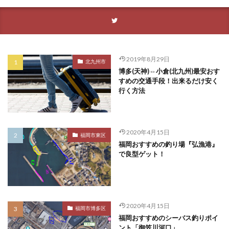
2019年8月29日
北九州市
博多(天神)⇔小倉(北九州)最安おす
すめの交通手段！出来るだけ安く
行く方法
2020年4月15日
福岡市東区
福岡おすすめの釣り場『弘漁港』
で良型ゲット！
2020年4月15日
福岡市博多区
福岡おすすめのシーバス釣りポイ
ント「御笠川河口」