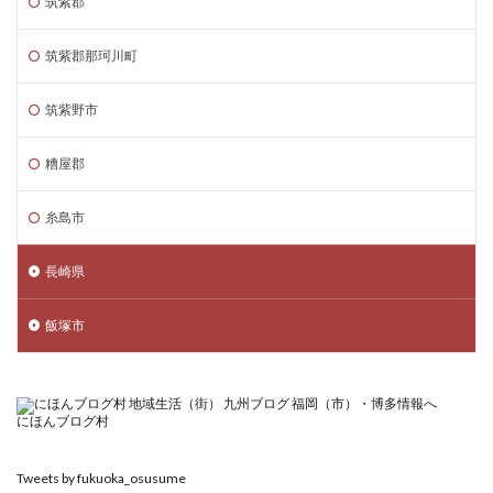
筑紫郡
筑紫郡那珂川町
筑紫野市
糟屋郡
糸島市
長崎県
飯塚市
にほんブログ村
Tweets by fukuoka_osusume