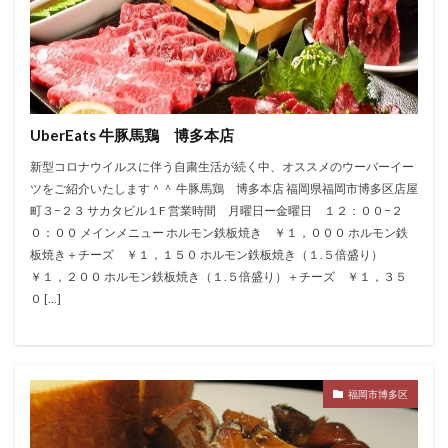
UberEats 牛豚馬鶏 博多本店
新型コロナウイルスに伴う自粛生活が続く中、オススメのウーバーイー
ツをご紹介いたします＾＾ 牛豚馬鶏 博多本店 福岡県福岡市博多区店屋
町３−２３ サカタビル１F 営業時間 月曜日ー金曜日 １２：００−２
０：００ メインメニュー ホルモン鉄板焼き ￥１，０００ ホルモン鉄
板焼き＋チーズ ￥１，１５０ ホルモン鉄板焼き（１.５倍盛り）
￥１，２００ ホルモン鉄板焼き（１.５倍盛り）＋チーズ ￥１，３５
０ […]
福岡市博多区