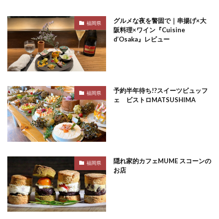
グルメな夜を警固で｜串揚げ×大
福岡県
阪料理×ワイン『Cuisine
d’Osaka』レビュー
予約半年待ち!?スイーツビュッフ
福岡県
ェ ビストロMATSUSHIMA
隠れ家的カフェMUME スコーンの
福岡県
お店