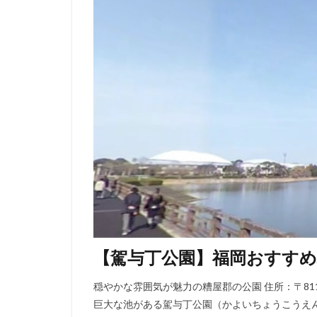
【駕与丁公園】福岡おすす
穏やかな雰囲気が魅力の糟屋郡の公園 住所：〒811
巨大な池がある駕与丁公園（かよいちょうこうえ