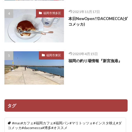
2021年11月17日
福岡市博多区
本日NewOpen!!DACOMECCA(ダ
コメッカ)
2020年4月15日
福岡市東区
福岡の釣り場情報『新宮漁港』
タグ
#mas#カフェ#福岡カフェ#福岡パン#マリトッツォ#インスタ映え#ダ
コメッカ#dacomecca#博多#オススメ