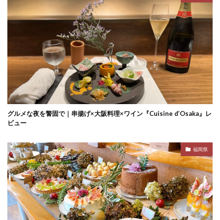
グルメな夜を警固で｜串揚げ×大阪料理×ワイン『Cuisine d’Osaka』レ
ビュー
福岡県