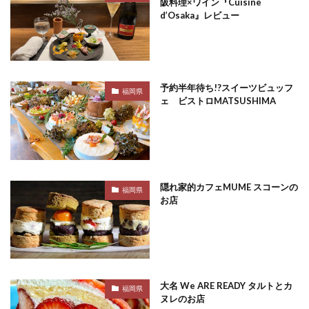
阪料理×ワイン『Cuisine
d’Osaka』レビュー
予約半年待ち!?スイーツビュッフ
福岡県
ェ ビストロMATSUSHIMA
隠れ家的カフェMUME スコーンの
福岡県
お店
大名 We ARE READY タルトとカ
福岡県
ヌレのお店