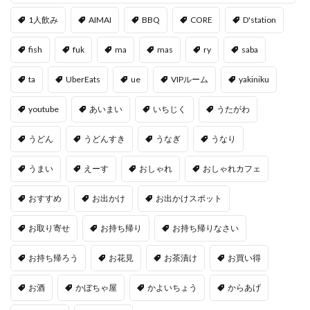
1人飲み
AIMAI
BBQ
CORE
D'station
fish
fuk
ma
mas
ry
saba
ta
UberEats
ue
VIPルーム
yakiniku
youtube
あいまい
いちじく
うたがわ
うどん
うどんすき
うなぎ
うなり
うまい
えーす
おしゃれ
おしゃれカフェ
おすすめ
お出かけ
お出かけスポット
お取り寄せ
お持ち帰り
お持ち帰りなさい
お持ち帰ろう
お花見
お茶漬け
お買い得
お酒
かぼちゃ屋
かよいちょう
からあげ