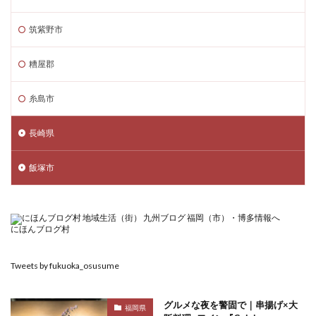
筑紫野市
糟屋郡
糸島市
長崎県
飯塚市
にほんブログ村
Tweets by fukuoka_osusume
グルメな夜を警固で｜串揚げ×大
福岡県