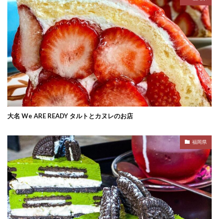
大名 We ARE READY タルトとカヌレのお店
福岡県