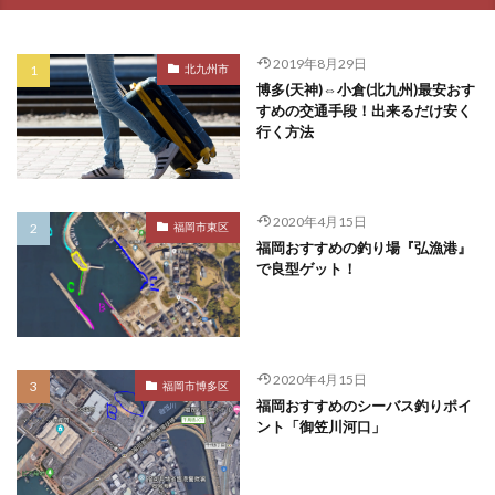
2019年8月29日
北九州市
博多(天神)⇔小倉(北九州)最安おす
すめの交通手段！出来るだけ安く
行く方法
2020年4月15日
福岡市東区
福岡おすすめの釣り場『弘漁港』
で良型ゲット！
2020年4月15日
福岡市博多区
福岡おすすめのシーバス釣りポイ
ント「御笠川河口」