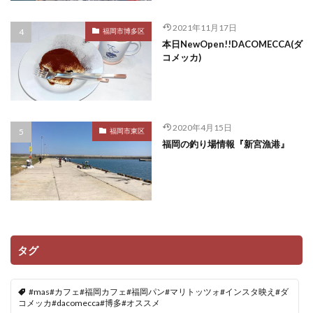
2021年11月17日
福岡市博多区
本日NewOpen!!DACOMECCA(ダ
コメッカ)
2020年4月15日
福岡市東区
福岡の釣り場情報『新宮漁港』
タグ
#mas#カフェ#福岡カフェ#福岡パン#マリトッツォ#インスタ映え#ダ
コメッカ#dacomecca#博多#オススメ