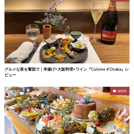
グルメな夜を警固で｜串揚げ×大阪料理×ワイン『Cuisine d’Osaka』レ
ビュー
福岡県