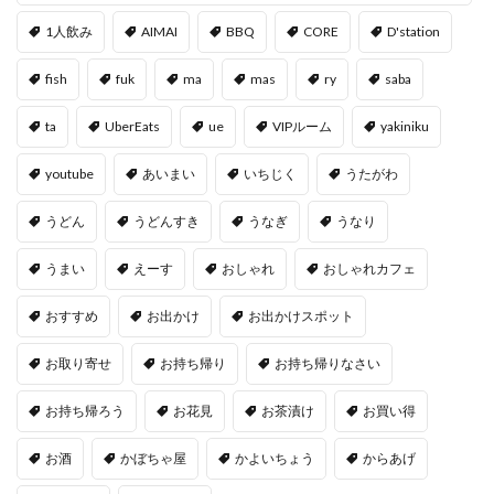
1人飲み
AIMAI
BBQ
CORE
D'station
fish
fuk
ma
mas
ry
saba
ta
UberEats
ue
VIPルーム
yakiniku
youtube
あいまい
いちじく
うたがわ
うどん
うどんすき
うなぎ
うなり
うまい
えーす
おしゃれ
おしゃれカフェ
おすすめ
お出かけ
お出かけスポット
お取り寄せ
お持ち帰り
お持ち帰りなさい
お持ち帰ろう
お花見
お茶漬け
お買い得
お酒
かぼちゃ屋
かよいちょう
からあげ