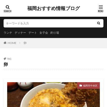
福岡おすすめ情報ブログ
ランチ
ディナー
デート
女子会
釣り場
HOME
卵
TAG
卵
福岡市中央区