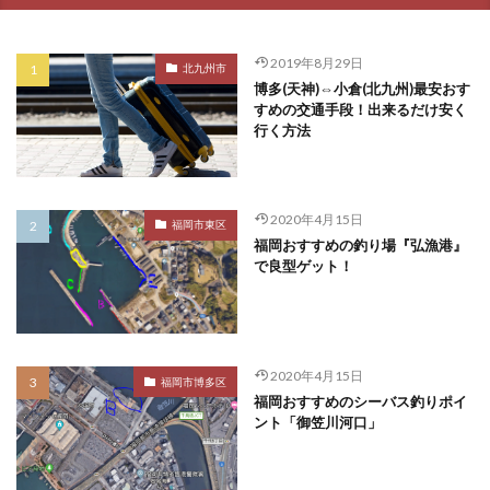
2019年8月29日
北九州市
博多(天神)⇔小倉(北九州)最安おす
すめの交通手段！出来るだけ安く
行く方法
2020年4月15日
福岡市東区
福岡おすすめの釣り場『弘漁港』
で良型ゲット！
2020年4月15日
福岡市博多区
福岡おすすめのシーバス釣りポイ
ント「御笠川河口」