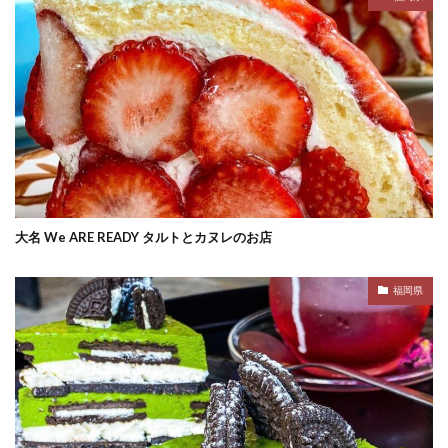
大名 We ARE READY タルトとカヌレのお店
福岡県