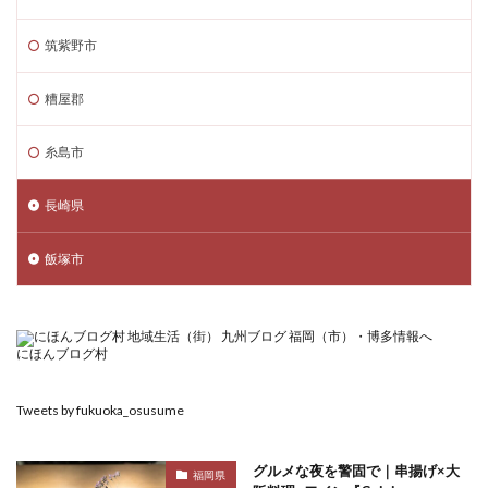
筑紫野市
糟屋郡
糸島市
長崎県
飯塚市
にほんブログ村
Tweets by fukuoka_osusume
グルメな夜を警固で｜串揚げ×大
福岡県