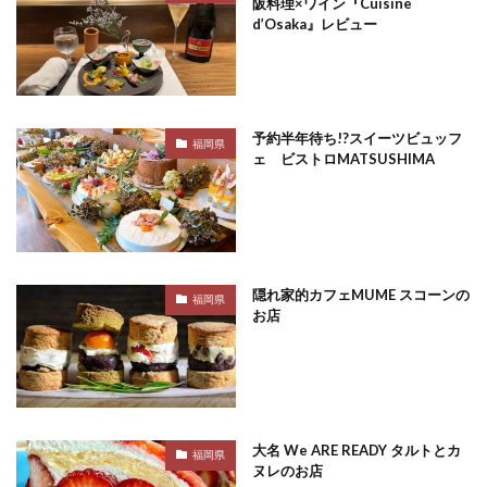
阪料理×ワイン『Cuisine
d’Osaka』レビュー
予約半年待ち!?スイーツビュッフ
福岡県
ェ ビストロMATSUSHIMA
隠れ家的カフェMUME スコーンの
福岡県
お店
大名 We ARE READY タルトとカ
福岡県
ヌレのお店