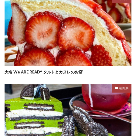
大名 We ARE READY タルトとカヌレのお店
福岡県