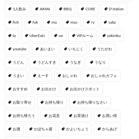
1人飲み
AIMAI
BBQ
CORE
D'station
fish
fuk
ma
mas
ry
saba
ta
UberEats
ue
VIPルーム
yakiniku
youtube
あいまい
いちじく
うたがわ
うどん
うどんすき
うなぎ
うなり
うまい
えーす
おしゃれ
おしゃれカフェ
おすすめ
お出かけ
お出かけスポット
お取り寄せ
お持ち帰り
お持ち帰りなさい
お持ち帰ろう
お花見
お茶漬け
お買い得
お酒
かぼちゃ屋
かよいちょう
からあげ