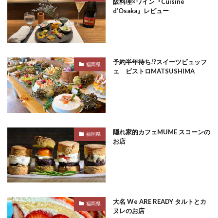
阪料理×ワイン『Cuisine
d’Osaka』レビュー
予約半年待ち!?スイーツビュッフ
福岡県
ェ ビストロMATSUSHIMA
隠れ家的カフェMUME スコーンの
福岡県
お店
大名 We ARE READY タルトとカ
福岡県
ヌレのお店