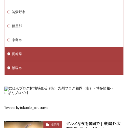
筑紫野市
糟屋郡
糸島市
長崎県
飯塚市
にほんブログ村
Tweets by fukuoka_osusume
グルメな夜を警固で｜串揚げ×大
福岡県