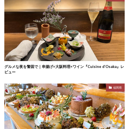
グルメな夜を警固で｜串揚げ×大阪料理×ワイン『Cuisine d’Osaka』レ
ビュー
福岡県