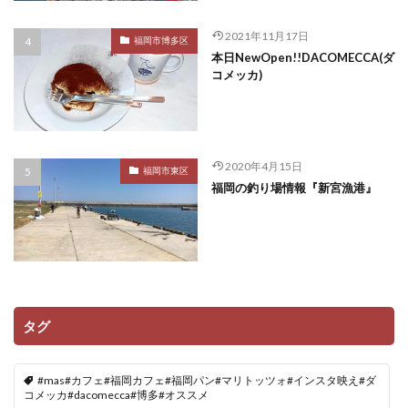
2021年11月17日
福岡市博多区
本日NewOpen!!DACOMECCA(ダ
コメッカ)
2020年4月15日
福岡市東区
福岡の釣り場情報『新宮漁港』
タグ
#mas#カフェ#福岡カフェ#福岡パン#マリトッツォ#インスタ映え#ダ
コメッカ#dacomecca#博多#オススメ