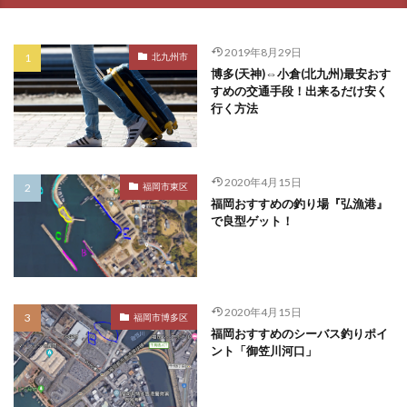
2019年8月29日
北九州市
博多(天神)⇔小倉(北九州)最安おす
すめの交通手段！出来るだけ安く
行く方法
2020年4月15日
福岡市東区
福岡おすすめの釣り場『弘漁港』
で良型ゲット！
2020年4月15日
福岡市博多区
福岡おすすめのシーバス釣りポイ
ント「御笠川河口」