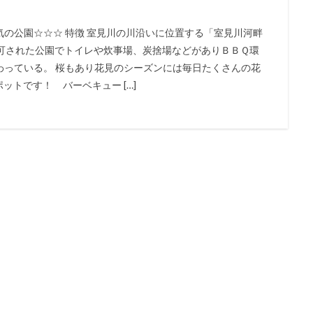
の公園☆☆☆ 特徴 室見川の川沿いに位置する「室見川河畔
許可された公園でトイレや炊事場、炭捨場などがありＢＢＱ環
わっている。 桜もあり花見のシーズンには毎日たくさんの花
トです！ バーベキュー […]