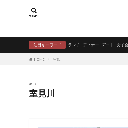
注目キーワード
ランチ
ディナー
デート
女子
HOME
室見川
TAG
室見川