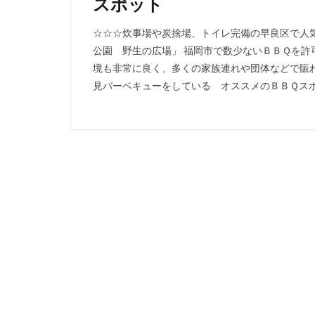
スポット
☆☆☆炊事場や炭捨場、トイレ完備の早良区で人気
公園 野生の広場」 福岡市で数少ないＢＢＱを
境も非常に良く、多くの家族連れや団体などで賑
見バーベキューをしている オススメのＢＢＱスポッ