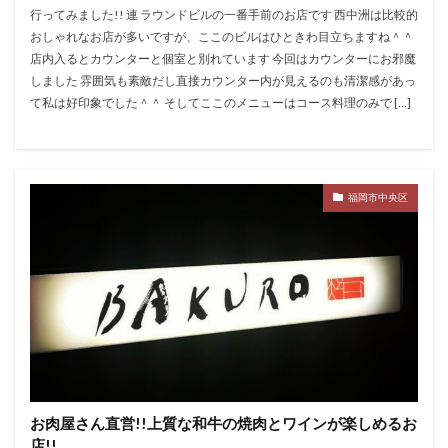
行ってみました!! 連 ラウンドビルの一番手前のお店です 西中洲は比較的
おしゃれなお店が多いですが、ここのビルはひときわ目立ちますね＾＾
店内入るとカウンターと個室と別れています 今回はカウンターにお邪魔
しました 雰囲気も素敵だし直接カウンター内が見えるのも清潔感があっ
て私は好印象でした＾＾ そしてここのメニューはコース料理のみで […]
福岡市中央区
お肉屋さん直営!!上質な和牛の焼肉とワインが楽しめるお
店!!