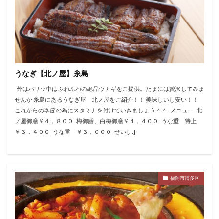
うなぎ【北ノ屋】糸島
外はパリッ中はふわふわの絶品ウナギをご提供。たまには贅沢してみま
せんか 糸島にあるうなぎ屋 北ノ屋をご紹介！！ 美味しいし安い！！
これからの季節の為にスタミナを付けていきましょう＾＾ メニュー 北
ノ屋御膳￥４，８００ 梅御膳、白梅御膳￥４，４００ うな重 特上
￥３，４００ うな重 ￥３，０００ せい […]
福岡市博多区