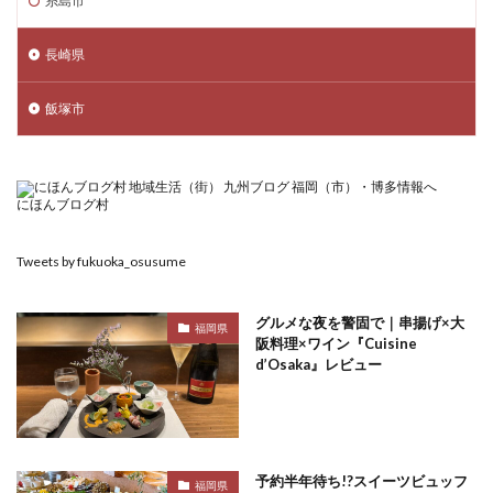
糸島市
長崎県
飯塚市
にほんブログ村
Tweets by fukuoka_osusume
グルメな夜を警固で｜串揚げ×大
福岡県
阪料理×ワイン『Cuisine
d’Osaka』レビュー
予約半年待ち!?スイーツビュッフ
福岡県