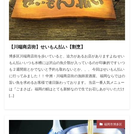
【川端商店街】せいもん払い【割烹】
博多区川端商店街を歩いていると、迫力があるお店がありますよね せい
もん払い いつも水槽には沢山の魚介類が入っているのが印象的です いつ
も２週間前とかでないと予約も取れないとか、、、 今回はせいもん払い
に行ってみました！！ 中洲・川端商店街の漁師居酒屋。 福岡ならではの
旨い魚を求めるお客様で連日賑わっております。 当店一番人気メニュー
は『ごまさば』 福岡の鯖はとても新鮮なので生でお召しあがりいただけ
[…]
福岡市博多区