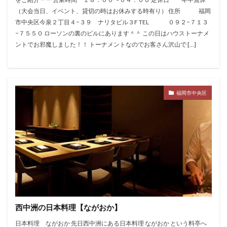
（大会当日、イベント、貸切の時はお休みする時有り） 住所 福岡
市中央区今泉２丁目４−３９ ナリタビル３F TEL ０９２−７１３
−７５５０ ローソンの裏のビルにあります＾＾ この日はハウストーナメ
ントでお邪魔しました！！ トーナメントなのでお客さん沢山で […]
福岡市中央区
西中洲の日本料理【ながおか】
日本料理 ながおか 先日西中洲にある日本料理 ながおか という料亭へ