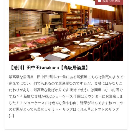
福岡市中央区
【清川】田中田tanakada【高級居酒屋】
最高級な居酒屋 田中田 清川の一角にある居酒屋 こちらは割烹のようで
割烹ではない、何でもあるので居酒屋なのです ただ、食材にはかなりこ
だわりがあり、最高級な物ばかりです 接待で使うには間違いないお店で
すね＾＾ 新鮮な食材が並ぶショーケース 今回はカウンターにお邪魔しま
した！！ ショーケースには色んな魚やお肉、野菜が並んでますね カニや
のど黒がとっても美味しそう＞＜ サラダほうれん草とトマトのサラダ
[…]