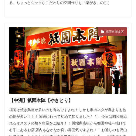
る、ちょっとシックなこだわりの空間作りも「楽がき」の […]
福岡市博多区
【中洲】祇園本陣【やきとり】
福岡は焼き鳥屋が多いのも有名ですよね！ しかも串のネタが鳥よりも他
の物が多い！！！ 関東に行って初めて知りました＾＾； 今日は昭和感溢
れるオススメの焼き鳥屋をご紹介！！ 川端商店街から櫛田神社へ抜けて
右手にあるお店 店内もなかなか良い雰囲気ですよね！！ お通しのも沢山