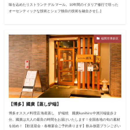
味を込めたリストランテ デル マール。10年間のイタリア修行で培った
オーセンティックな技術とシェフ独自の技術を融合させ […]
福岡市博多区
【博多】國廣【蒸し炉端】
博多オススメ料理店 海産蒸し 炉端焼 國廣kunihiro 中洲川端徒歩２
分。國廣は大人の最良の時間をお届けいたします！全国各地の旬の素材
を始め！ 【歓送迎会・各種宴会ご予約承ります】飲み放題プランござい