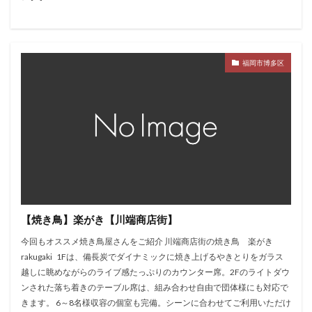
福岡市博多区
【焼き鳥】楽がき【川端商店街】
今回もオススメ焼き鳥屋さんをご紹介 川端商店街の焼き鳥 楽がき
rakugaki 1Fは、備長炭でダイナミックに焼き上げるやきとりをガラス
越しに眺めながらのライブ感たっぷりのカウンター席。2Fのライトダウ
ンされた落ち着きのテーブル席は、組み合わせ自由で団体様にも対応で
きます。 6～8名様収容の個室も完備。シーンに合わせてご利用いただけ