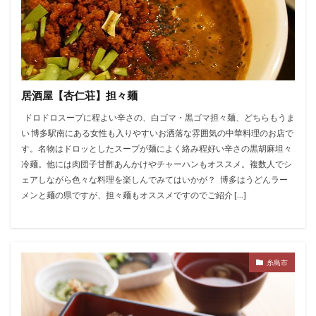
居酒屋【杏仁荘】担々麺
ドロドロスープに程よい辛さの、白ゴマ・黒ゴマ担々麺、どちらもうま
い 博多駅南にある女性も入りやすいお洒落な雰囲気の中華料理のお店で
す。名物はドロッとしたスープが麺によく絡み程好い辛さの黒胡麻坦々
冷麺。他には肉団子甘酢あんかけやチャーハンもオススメ。複数人でシ
ェアしながら色々な料理を楽しんでみてはいかが？ 博多はうどんラー
メンと麺の県ですが、担々麺もオススメですのでご紹介 […]
糸島市