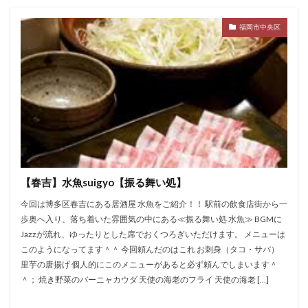
福岡市中央区
【春吉】水魚suigyo【振る舞い処】
今回は博多区春吉にある居酒屋 水魚をご紹介！！ 駅前の飲食店街から一
歩奥へ入り、落ち着いた雰囲気の中にある≪振る舞い処 水魚≫ BGMに
Jazzが流れ、ゆったりとした席でおくつろぎいただけます。 メニューは
このようになってます＾＾ 今回頼んだのはこれ お刺身（タコ・サバ）
里芋の唐揚げ 個人的にこのメニューがあると必ず頼んでしまいます＾
＾； 焼き野菜のバーニャカウダ 天使の海老のフライ 天使の海老 […]