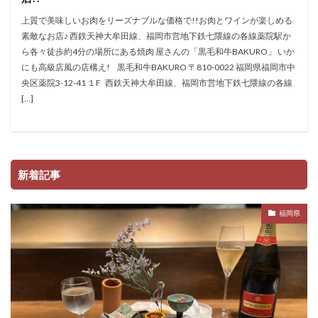
上質で美味しいお肉をリーズナブルな価格で!!お肉とワインが楽しめる
素敵なお店♪ 西鉄天神大牟田線、福岡市営地下鉄七隈線の各線薬院駅か
ら各々徒歩約4分の場所にある焼肉 屋さんの「黒毛和牛BAKURO」 いか
にも高級店風の店構え! 黒毛和牛BAKURO 〒810-0022 福岡県福岡市中
央区薬院3-12-41 １F 西鉄天神大牟田線、福岡市営地下鉄七隈線の各線
[…]
新着記事
福岡県