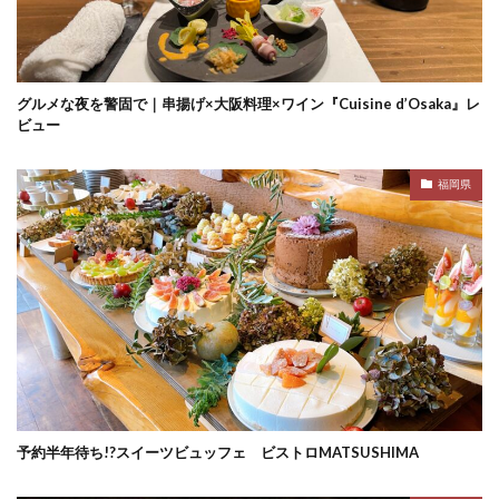
グルメな夜を警固で｜串揚げ×大阪料理×ワイン『Cuisine d’Osaka』レ
ビュー
福岡県
予約半年待ち!?スイーツビュッフェ ビストロMATSUSHIMA