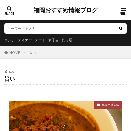
福岡おすすめ情報ブログ
ランチ
ディナー
デート
女子会
釣り場
HOME
旨い
TAG
旨い
福岡市博多区