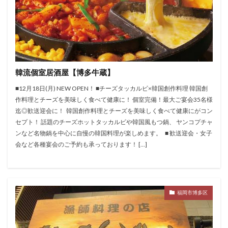
韓流個室居酒屋【博多牛蔵】
■12月18日(月) NEW OPEN！ ■チーズタッカルビ×韓国創作料理 韓国創
作料理とチーズを美味しく食べて健康に！ 個室完備！最大ご宴会35名様
迄◎歓送迎会に！ 韓国創作料理とチーズを美味しく食べて健康にがコン
セプト！ 話題のチーズホットタッカルビや韓国風もつ鍋、 ヤンコプチャ
ンなど名物鍋を中心に自慢の韓国料理が楽しめます。 ■ 歓送迎会・女子
会など各種宴会のご予約も承っております！ […]
福岡市博多区