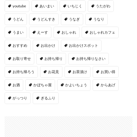
youtube
あいまい
いちじく
うたがわ
うどん
うどんすき
うなぎ
うなり
うまい
えーす
おしゃれ
おしゃれカフェ
おすすめ
お出かけ
お出かけスポット
お取り寄せ
お持ち帰り
お持ち帰りなさい
お持ち帰ろう
お花見
お茶漬け
お買い得
お酒
かぼちゃ屋
かよいちょう
からあげ
がっつり
ぎるふり