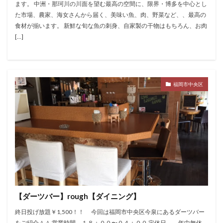
ます。 中洲・那珂川の川面を望む最高の空間に、限界・博多を中心とし
た市場、農家、海女さんから届く、美味い魚、肉、野菜など、、最高の
食材が揃います。 新鮮な旬な魚の刺身、自家製の干物はもちろん、お肉
[…]
福岡市中央区
【ダーツバー】rough【ダイニング】
終日投げ放題￥1,500！！ 今回は福岡市中央区今泉にあるダーツバー
をご紹介＾＾ 営業時間 １８：００〜０４：００ 定休日 年中無休