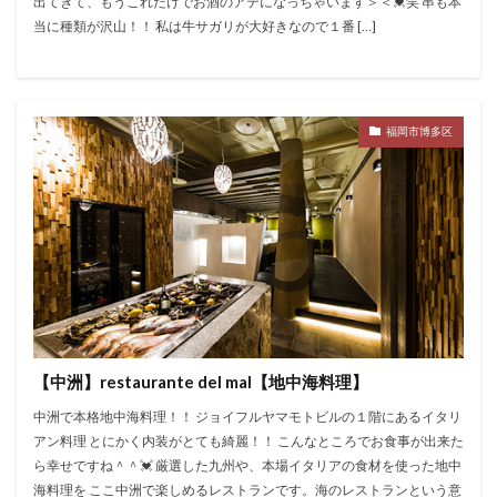
出てきて、もうこれだけでお酒のアテになっちゃいます＞＜💓笑 串も本
当に種類が沢山！！ 私は牛サガリが大好きなので１番 […]
福岡市博多区
【中洲】restaurante del mal【地中海料理】
中洲で本格地中海料理！！ ジョイフルヤマモトビルの１階にあるイタリ
アン料理 とにかく内装がとても綺麗！！ こんなところでお食事が出来た
ら幸せですね＾＾💓 厳選した九州や、本場イタリアの食材を使った地中
海料理を ここ中洲で楽しめるレストランです。海のレストランという意