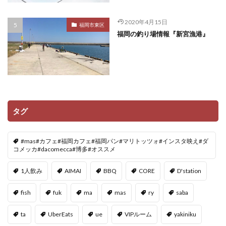
2020年4月15日
福岡市東区
福岡の釣り場情報『新宮漁港』
タグ
#mas#カフェ#福岡カフェ#福岡パン#マリトッツォ#インスタ映え#ダ
コメッカ#dacomecca#博多#オススメ
1人飲み
AIMAI
BBQ
CORE
D'station
fish
fuk
ma
mas
ry
saba
ta
UberEats
ue
VIPルーム
yakiniku