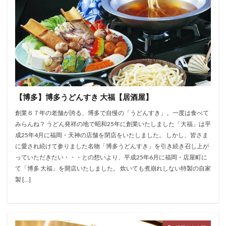
【博多】博多うどんすき 大福【居酒屋】
創業６７年の老舗が誇る、博多で自慢の「うどんすき」。一度は食べて
みらんね？ うどん発祥の地で昭和25年に創業いたしました「大福」は平
成25年4月に福岡・天神の店舗を閉店をいたしました。 しかし、皆さま
に愛され続けて参りました名物「博多うどんすき」を引き続き召し上が
っていただきたい・・・との想いより、平成25年6月に福岡・店屋町に
て「博多 大福」を開店いたしました。 炊いても煮崩れしない特製の自家
製 […]