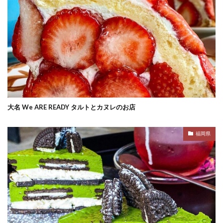
大名 We ARE READY タルトとカヌレのお店
福岡県