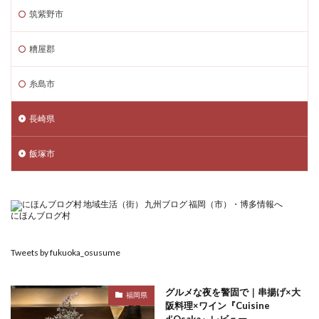
筑紫野市
糟屋郡
糸島市
長崎県
飯塚市
にほんブログ村
Tweets by fukuoka_osusume
グルメな夜を警固で｜串揚げ×大
福岡県
阪料理×ワイン『Cuisine
d’Osaka』レビュー