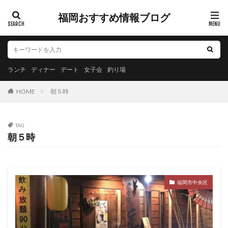
福岡おすすめ情報ブログ
ランチ
ディナー
デート
女子会
釣り場
HOME
朝５時
TAG
朝５時
福岡市中央区