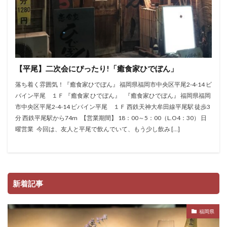
【平尾】二次会にぴったり!「癒食家ひでぼん」
落ち着く雰囲気！『癒食家ひでぼん』 福岡県福岡市中央区平尾2-4-14 ビ
バイン平尾 １Ｆ 『癒食家 ひでぼん』 『癒食家ひでぼん』 福岡県福岡
市中央区平尾2-4-14 ビバイン平尾 １Ｆ 西鉄天神大牟田線平尾駅 徒歩3
分 西鉄平尾駅から74m 【営業期間】 18：00～5：00（L.O4：30） 日
曜営業 今回は、友人と平尾で飲んでいて、もう少し飲み […]
新着記事
福岡県