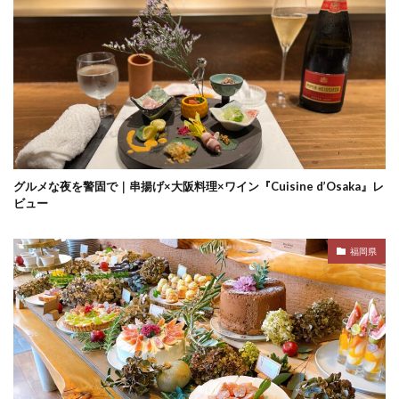
グルメな夜を警固で｜串揚げ×大阪料理×ワイン『Cuisine d’Osaka』レ
ビュー
福岡県