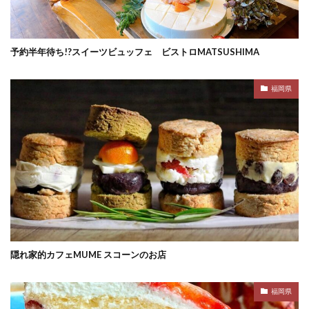
予約半年待ち!?スイーツビュッフェ ビストロMATSUSHIMA
福岡県
隠れ家的カフェMUME スコーンのお店
福岡県