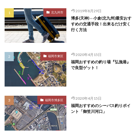
2019年8月29日
北九州市
博多(天神)⇔小倉(北九州)最安おす
すめの交通手段！出来るだけ安く
行く方法
2020年4月15日
福岡市東区
福岡おすすめの釣り場『弘漁港』
で良型ゲット！
2020年4月15日
福岡市博多区
福岡おすすめのシーバス釣りポイ
ント「御笠川河口」