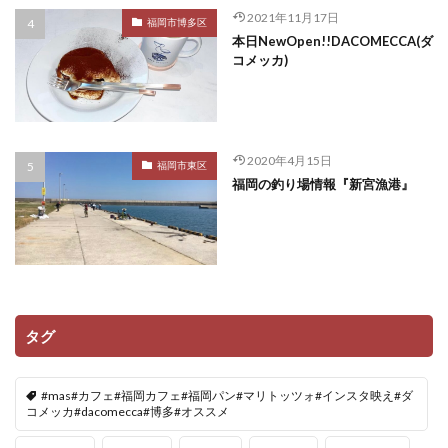
2021年11月17日
福岡市博多区
本日NewOpen!!DACOMECCA(ダ
コメッカ)
2020年4月15日
福岡市東区
福岡の釣り場情報『新宮漁港』
タグ
#mas#カフェ#福岡カフェ#福岡パン#マリトッツォ#インスタ映え#ダ
コメッカ#dacomecca#博多#オススメ