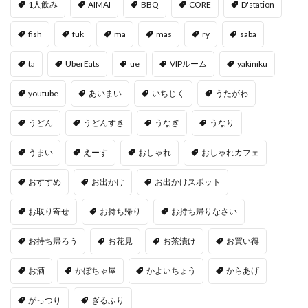
1人飲み
AIMAI
BBQ
CORE
D'station
fish
fuk
ma
mas
ry
saba
ta
UberEats
ue
VIPルーム
yakiniku
youtube
あいまい
いちじく
うたがわ
うどん
うどんすき
うなぎ
うなり
うまい
えーす
おしゃれ
おしゃれカフェ
おすすめ
お出かけ
お出かけスポット
お取り寄せ
お持ち帰り
お持ち帰りなさい
お持ち帰ろう
お花見
お茶漬け
お買い得
お酒
かぼちゃ屋
かよいちょう
からあげ
がっつり
ぎるふり