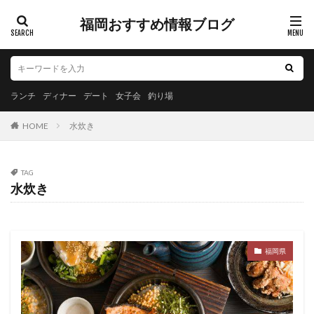
福岡おすすめ情報ブログ
ランチ
ディナー
デート
女子会
釣り場
HOME
水炊き
TAG
水炊き
福岡県