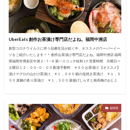
UberEats 創作お茶漬け専門店だよね。福岡中洲店
新型コロナウイルスに伴う自粛生活が続く中、オススメのウーバーイー
ツをご紹介いたします＾＾ 創作お茶漬け専門店だよね。福岡中洲店 福岡
県福岡市博多区中洲２−７−９ 第一スコッチ桂和１F 営業時間 月曜日ー
土曜日１２：００−０：００ 配達手数料 ￥５０ お茶漬け 【オススメ】
漬けマグロの山かけ茶漬け ￥１，５００ 鯖の塩焼き茶漬け ￥１，５
００ 真鯛の炙り茶漬け ￥１，５００ 釜揚げしらすと南高梅のお […]
福岡県