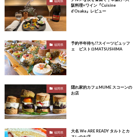
福岡県
阪料理×ワイン『Cuisine
d’Osaka』レビュー
予約半年待ち!?スイーツビュッフ
福岡県
ェ ビストロMATSUSHIMA
隠れ家的カフェMUME スコーンの
福岡県
お店
大名 We ARE READY タルトとカ
福岡県
ヌレのお店