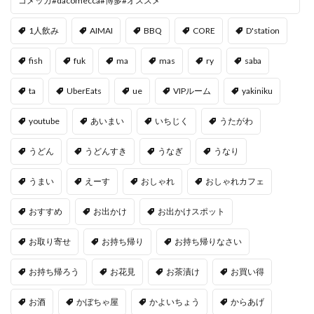
コメッカ#dacomecca#博多#オススメ
1人飲み
AIMAI
BBQ
CORE
D'station
fish
fuk
ma
mas
ry
saba
ta
UberEats
ue
VIPルーム
yakiniku
youtube
あいまい
いちじく
うたがわ
うどん
うどんすき
うなぎ
うなり
うまい
えーす
おしゃれ
おしゃれカフェ
おすすめ
お出かけ
お出かけスポット
お取り寄せ
お持ち帰り
お持ち帰りなさい
お持ち帰ろう
お花見
お茶漬け
お買い得
お酒
かぼちゃ屋
かよいちょう
からあげ