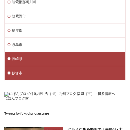
筑紫郡那珂川町
筑紫野市
糟屋郡
糸島市
長崎県
飯塚市
にほんブログ村
Tweets by fukuoka_osusume
グルメな夜を警固で｜串揚げ×大