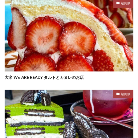
福岡県
大名 We ARE READY タルトとカヌレのお店
福岡県