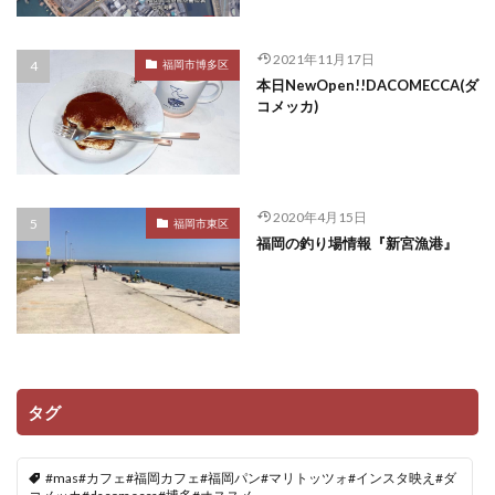
2021年11月17日
福岡市博多区
本日NewOpen!!DACOMECCA(ダ
コメッカ)
2020年4月15日
福岡市東区
福岡の釣り場情報『新宮漁港』
タグ
#mas#カフェ#福岡カフェ#福岡パン#マリトッツォ#インスタ映え#ダ