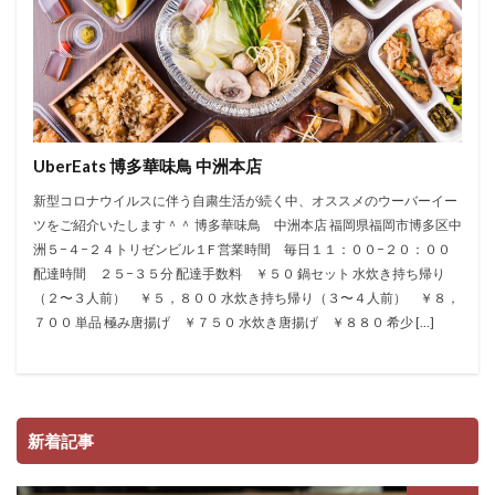
UberEats 博多華味鳥 中洲本店
新型コロナウイルスに伴う自粛生活が続く中、オススメのウーバーイー
ツをご紹介いたします＾＾ 博多華味鳥 中洲本店 福岡県福岡市博多区中
洲５−４−２４トリゼンビル１F 営業時間 毎日１１：００−２０：００
配達時間 ２５−３５分 配達手数料 ￥５０ 鍋セット 水炊き持ち帰り
（２〜３人前） ￥５，８００ 水炊き持ち帰り（３〜４人前） ￥８，
７００ 単品 極み唐揚げ ￥７５０ 水炊き唐揚げ ￥８８０ 希少 […]
新着記事