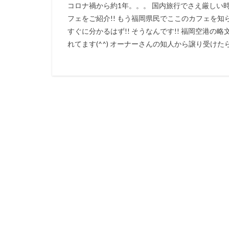
コロナ禍から約1年。。。 国内旅行でさえ厳しい
フェをご紹介!! もう福岡県民でここのカフェを知
すぐに分かるはず!! そうなんです!! 福岡空港の略
れてます(^^) オーナーさんの知人から譲り受けたらし