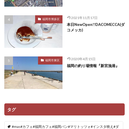
2021年11月17日
福岡市博多区
本日NewOpen!!DACOMECCA(ダ
コメッカ)
2020年4月15日
福岡市東区
福岡の釣り場情報『新宮漁港』
タグ
#mas#カフェ#福岡カフェ#福岡パン#マリトッツォ#インスタ映え#ダ