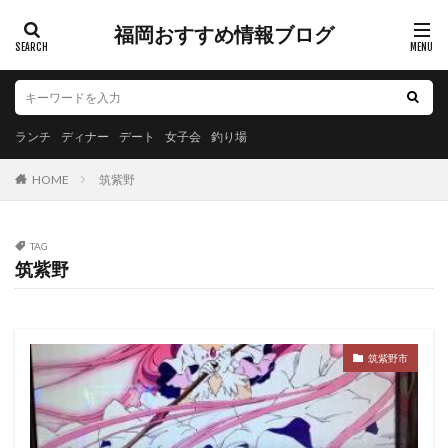
福岡おすすめ情報ブログ
ランチ
ディナー
デート
女子会
釣り場
HOME
筑紫野
TAG
筑紫野
筑紫野市