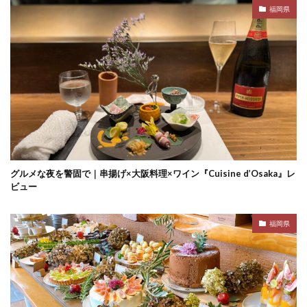
福岡県
グルメな夜を警固で｜串揚げ×大阪料理×ワイン『Cuisine d’Osaka』レ
ビュー
福岡県