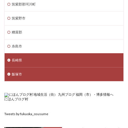
筑紫郡那珂川町
筑紫野市
糟屋郡
糸島市
長崎県
飯塚市
にほんブログ村
Tweets by fukuoka_osusume