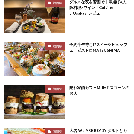
グルメな夜を警固で｜串揚げ×大
福岡県
阪料理×ワイン『Cuisine
d’Osaka』レビュー
予約半年待ち!?スイーツビュッフ
福岡県
ェ ビストロMATSUSHIMA
隠れ家的カフェMUME スコーンの
福岡県
お店
大名 We ARE READY タルトとカ
福岡県