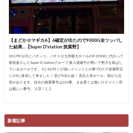
【まどか☆マギカA】6確定が出たので9000G全ツッパし
た結果…【Super D’station 筑紫野】
2017年12月にパチンコ、パチスロ九州最大ホールのP-ZONEに代わって
新規参入したSuper D’stationグループ 参入後破竹の勢いで勢力を延ばし
ているホールです。 3と9が付くが強いイベントとの事でDステ筑紫野店
に3/9に参加して来ました！ 並び500人超！ 流石人気ホール。朝から活
気があります。自分の抽選番号は223番。 まあ悪くは無いけどメイン所
は厳しい番号。 入店！ […]
新着記事