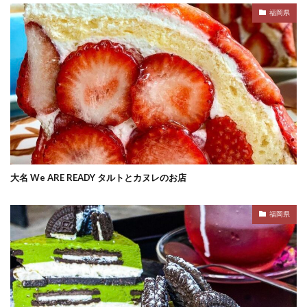
福岡県
大名 We ARE READY タルトとカヌレのお店
福岡県