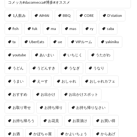
コメッカ#dacomecca#博多#オススメ
1人飲み
AIMAI
BBQ
CORE
D'station
fish
fuk
ma
mas
ry
saba
ta
UberEats
ue
VIPルーム
yakiniku
youtube
あいまい
いちじく
うたがわ
うどん
うどんすき
うなぎ
うなり
うまい
えーす
おしゃれ
おしゃれカフェ
おすすめ
お出かけ
お出かけスポット
お取り寄せ
お持ち帰り
お持ち帰りなさい
お持ち帰ろう
お花見
お茶漬け
お買い得
お酒
かぼちゃ屋
かよいちょう
からあげ