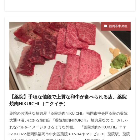
福岡市中央区
【薬院】手頃な値段で上質な和牛が食べられる店、薬院
焼肉NIKUICHI （ニクイチ）
薬院のお洒落な焼肉屋『薬院焼肉NIKUICHI』 福岡市中央区薬院の薬院
大通り沿いにある焼肉店 『薬院焼肉NIKUICHI』 焼肉屋なのに、おしゃ
れなバルをイメージさせるような外観。 『薬院焼肉NIKUICHI』 〒〒
810-0022 福岡県福岡市中央区薬院3-16-34 ヤマトビル 1F 薬院駅、薬院