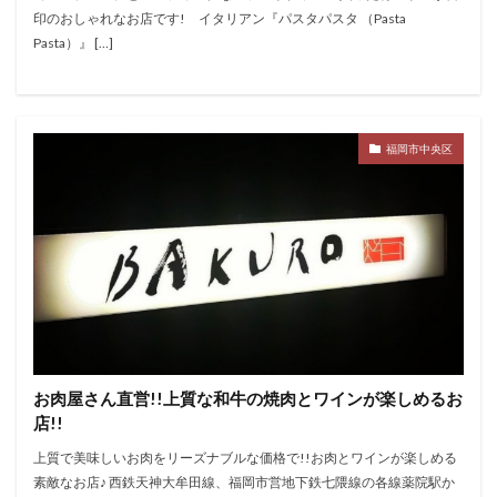
印のおしゃれなお店です! イタリアン『パスタパスタ （Pasta
Pasta）』 […]
福岡市中央区
お肉屋さん直営!!上質な和牛の焼肉とワインが楽しめるお
店!!
上質で美味しいお肉をリーズナブルな価格で!!お肉とワインが楽しめる
素敵なお店♪ 西鉄天神大牟田線、福岡市営地下鉄七隈線の各線薬院駅か