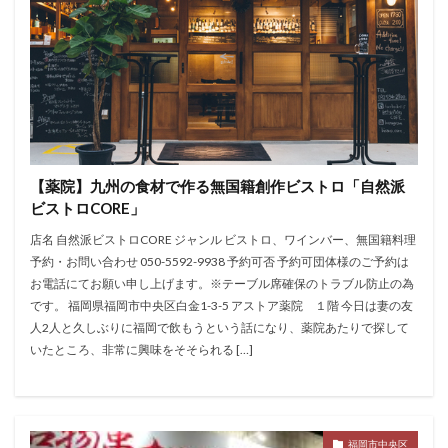
【薬院】九州の食材で作る無国籍創作ビストロ「自然派
ビストロCORE」
店名 自然派ビストロCORE ジャンル ビストロ、ワインバー、無国籍料理
予約・お問い合わせ 050-5592-9938 予約可否 予約可団体様のご予約は
お電話にてお願い申し上げます。※テーブル席確保のトラブル防止の為
です。 福岡県福岡市中央区白金1-3-5 アストア薬院 １階 今日は妻の友
人2人と久しぶりに福岡で飲もうという話になり、薬院あたりで探して
いたところ、非常に興味をそそられる […]
福岡市中央区