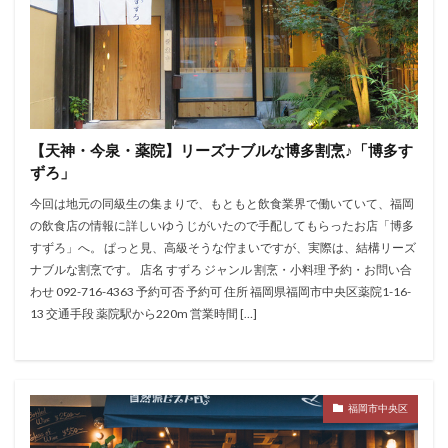
【天神・今泉・薬院】リーズナブルな博多割烹♪「博多す
ずろ」
今回は地元の同級生の集まりで、もともと飲食業界で働いていて、福岡
の飲食店の情報に詳しいゆうじがいたので手配してもらったお店「博多
すずろ」へ。 ぱっと見、高級そうな佇まいですが、実際は、結構リーズ
ナブルな割烹です。 店名 すずろ ジャンル 割烹・小料理 予約・お問い合
わせ 092-716-4363 予約可否 予約可 住所 福岡県福岡市中央区薬院1-16-
13 交通手段 薬院駅から220m 営業時間 […]
福岡市中央区