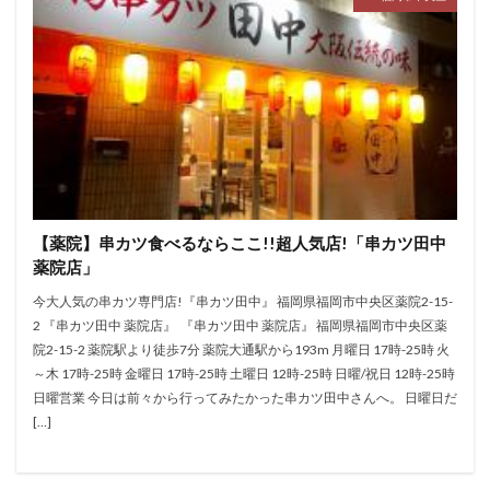
【薬院】串カツ食べるならここ!!超人気店!「串カツ田中
薬院店」
今大人気の串カツ専門店!『串カツ田中』 福岡県福岡市中央区薬院2-15-
2 『串カツ田中 薬院店』 『串カツ田中 薬院店』 福岡県福岡市中央区薬
院2-15-2 薬院駅より徒歩7分 薬院大通駅から193m 月曜日 17時-25時 火
～木 17時-25時 金曜日 17時-25時 土曜日 12時-25時 日曜/祝日 12時-25時
日曜営業 今日は前々から行ってみたかった串カツ田中さんへ。 日曜日だ
[…]