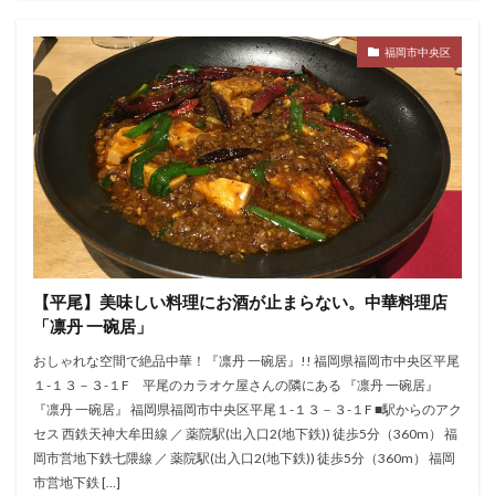
福岡市中央区
【平尾】美味しい料理にお酒が止まらない。中華料理店
「凛丹 一碗居」
おしゃれな空間で絶品中華！『凛丹 一碗居』!! 福岡県福岡市中央区平尾
１-１３－３-１F 平尾のカラオケ屋さんの隣にある 『凛丹 一碗居』
『凛丹 一碗居』 福岡県福岡市中央区平尾１-１３－３-１F ■駅からのアク
セス 西鉄天神大牟田線 ／ 薬院駅(出入口2(地下鉄)) 徒歩5分（360m） 福
岡市営地下鉄七隈線 ／ 薬院駅(出入口2(地下鉄)) 徒歩5分（360m） 福岡
市営地下鉄 […]