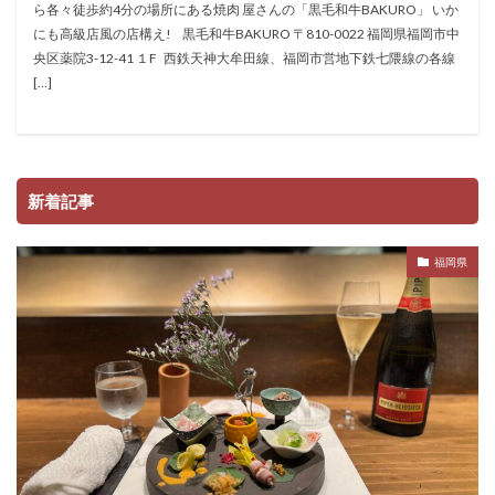
ら各々徒歩約4分の場所にある焼肉 屋さんの「黒毛和牛BAKURO」 いか
にも高級店風の店構え! 黒毛和牛BAKURO 〒810-0022 福岡県福岡市中
央区薬院3-12-41 １F 西鉄天神大牟田線、福岡市営地下鉄七隈線の各線
[…]
新着記事
福岡県