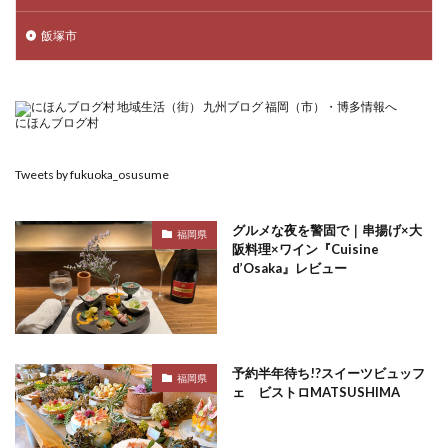
飯塚市
にほんブログ村
Tweets by fukuoka_osusume
グルメな夜を警固で｜串揚げ×大
福岡県
阪料理×ワイン『Cuisine
d’Osaka』レビュー
予約半年待ち!?スイーツビュッフ
福岡県
ェ ビストロMATSUSHIMA