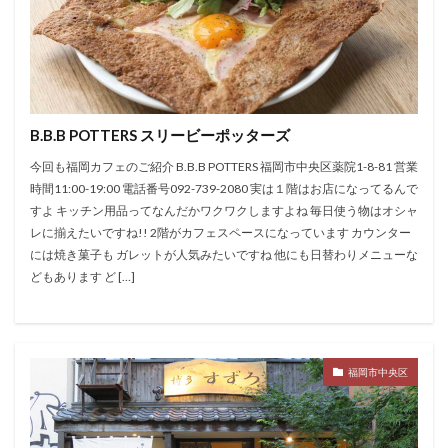
B.B.B POTTERS スリービーポッターズ
今回も福岡カフェのご紹介 B.B.B POTTERS 福岡市中央区薬院1-8-81 営業
時間11:00-19:00 電話番号092-739-2080 実は１階はお店になってるんで
すよ キッチン用品ってなんだかワクワクしますよね 毎日使う物はオシャ
レに揃えたいですね!! 2階がカフェスペースになっています カウンター
には焼き菓子も ガレットが人気みたいですね 他にも日替わりメニューな
どもあります ど […]
福岡市中央区