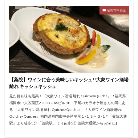
福岡市中央区
【薬院】ワインに合う美味しいキッシュ!!大衆ワイン酒場
離れ キッシュキッシュ
見た目も味も最高！『大衆ワイン酒場 離れ Quiche×Quiche』!! 福岡県
福岡市中央区薬院2-2-33 OASビル 1F 平尾のカラオケ屋さんの隣にあ
る 『大衆ワイン酒場 離れ Quiche×Quiche』 『大衆ワイン酒場 離れ
Quiche×Quiche』 福岡県福岡市中央区平尾１-１３－３-１F 「薬院大通
駅」より徒歩3分 「薬院駅」より徒歩5分 薬院大通駅から82m […]