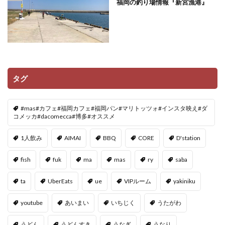
福岡の釣り場情報『新宮漁港』
タグ
#mas#カフェ#福岡カフェ#福岡パン#マリトッツォ#インスタ映え#ダ
コメッカ#dacomecca#博多#オススメ
1人飲み
AIMAI
BBQ
CORE
D'station
fish
fuk
ma
mas
ry
saba
ta
UberEats
ue
VIPルーム
yakiniku
youtube
あいまい
いちじく
うたがわ
うどん
うどんすき
うなぎ
うなり