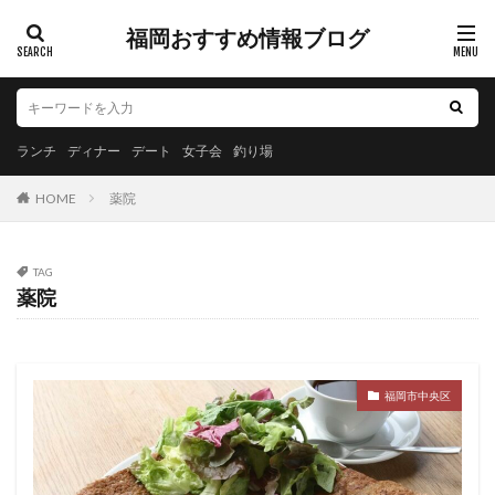
福岡おすすめ情報ブログ
ランチ
ディナー
デート
女子会
釣り場
HOME
薬院
TAG
薬院
福岡市中央区