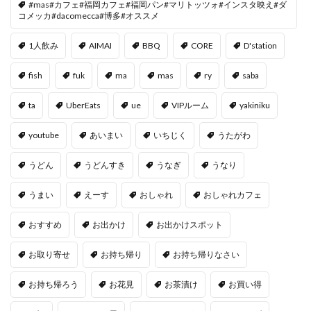
#mas#カフェ#福岡カフェ#福岡パン#マリトッツォ#インスタ映え#ダ
コメッカ#dacomecca#博多#オススメ
1人飲み
AIMAI
BBQ
CORE
D'station
fish
fuk
ma
mas
ry
saba
ta
UberEats
ue
VIPルーム
yakiniku
youtube
あいまい
いちじく
うたがわ
うどん
うどんすき
うなぎ
うなり
うまい
えーす
おしゃれ
おしゃれカフェ
おすすめ
お出かけ
お出かけスポット
お取り寄せ
お持ち帰り
お持ち帰りなさい
お持ち帰ろう
お花見
お茶漬け
お買い得