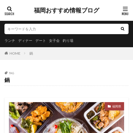
福岡おすすめ情報ブログ
ランチ
ディナー
デート
女子会
釣り場
HOME
鍋
TAG
鍋
福岡県