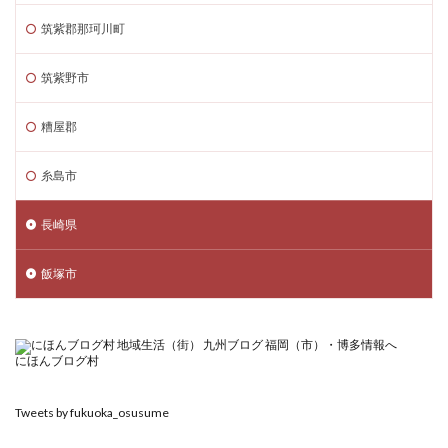
筑紫郡那珂川町
筑紫野市
糟屋郡
糸島市
長崎県
飯塚市
にほんブログ村
Tweets by fukuoka_osusume