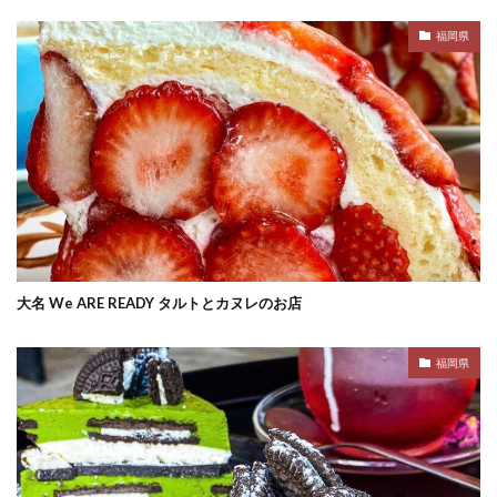
福岡県
大名 We ARE READY タルトとカヌレのお店
福岡県