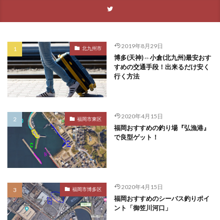
2019年8月29日
北九州市
博多(天神)⇔小倉(北九州)最安おす
すめの交通手段！出来るだけ安く
行く方法
2020年4月15日
福岡市東区
福岡おすすめの釣り場『弘漁港』
で良型ゲット！
2020年4月15日
福岡市博多区
福岡おすすめのシーバス釣りポイ
ント「御笠川河口」