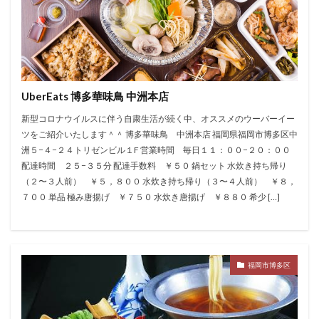
UberEats 博多華味鳥 中洲本店
新型コロナウイルスに伴う自粛生活が続く中、オススメのウーバーイー
ツをご紹介いたします＾＾ 博多華味鳥 中洲本店 福岡県福岡市博多区中
洲５−４−２４トリゼンビル１F 営業時間 毎日１１：００−２０：００
配達時間 ２５−３５分 配達手数料 ￥５０ 鍋セット 水炊き持ち帰り
（２〜３人前） ￥５，８００ 水炊き持ち帰り（３〜４人前） ￥８，
７００ 単品 極み唐揚げ ￥７５０ 水炊き唐揚げ ￥８８０ 希少 […]
福岡市博多区