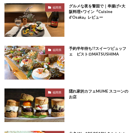
グルメな夜を警固で｜串揚げ×大
福岡県
阪料理×ワイン『Cuisine
d’Osaka』レビュー
予約半年待ち!?スイーツビュッフ
福岡県
ェ ビストロMATSUSHIMA
隠れ家的カフェMUME スコーンの
福岡県
お店