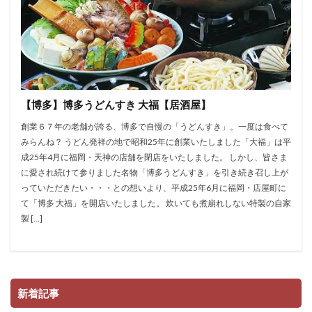
【博多】博多うどんすき 大福【居酒屋】
創業６７年の老舗が誇る、博多で自慢の「うどんすき」。一度は食べて
みらんね？ うどん発祥の地で昭和25年に創業いたしました「大福」は平
成25年4月に福岡・天神の店舗を閉店をいたしました。 しかし、皆さま
に愛され続けて参りました名物「博多うどんすき」を引き続き召し上が
っていただきたい・・・との想いより、平成25年6月に福岡・店屋町に
て「博多 大福」を開店いたしました。 炊いても煮崩れしない特製の自家
製 […]
新着記事