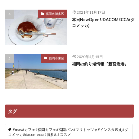
2021年11月17日
福岡市博多区
本日NewOpen!!DACOMECCA(ダ
コメッカ)
2020年4月15日
福岡市東区
福岡の釣り場情報『新宮漁港』
タグ
#mas#カフェ#福岡カフェ#福岡パン#マリトッツォ#インスタ映え#ダ
コメッカ#dacomecca#博多#オススメ