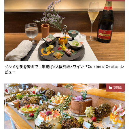
グルメな夜を警固で｜串揚げ×大阪料理×ワイン『Cuisine d’Osaka』レ
ビュー
福岡県