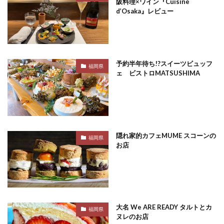
阪料理×ワイン『Cuisine
d’Osaka』レビュー
予約半年待ち!?スイーツビュッフ
福岡県
ェ ビストロMATSUSHIMA
隠れ家的カフェMUME スコーンの
福岡県
お店
大名 We ARE READY タルトとカ
福岡県
ヌレのお店