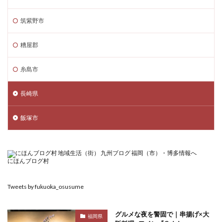
筑紫野市
糟屋郡
糸島市
長崎県
飯塚市
にほんブログ村
Tweets by fukuoka_osusume
グルメな夜を警固で｜串揚げ×大
福岡県