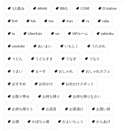
1人飲み
AIMAI
BBQ
CORE
D'station
fish
fuk
ma
mas
ry
saba
ta
UberEats
ue
VIPルーム
yakiniku
youtube
あいまい
いちじく
うたがわ
うどん
うどんすき
うなぎ
うなり
うまい
えーす
おしゃれ
おしゃれカフェ
おすすめ
お出かけ
お出かけスポット
お取り寄せ
お持ち帰り
お持ち帰りなさい
お持ち帰ろう
お花見
お茶漬け
お買い得
お酒
かぼちゃ屋
かよいちょう
からあげ