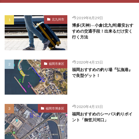
2019年8月29日
北九州市
博多(天神)⇔小倉(北九州)最安おす
すめの交通手段！出来るだけ安く
行く方法
2020年4月15日
福岡市東区
福岡おすすめの釣り場『弘漁港』
で良型ゲット！
2020年4月15日
福岡市博多区
福岡おすすめのシーバス釣りポイ
ント「御笠川河口」