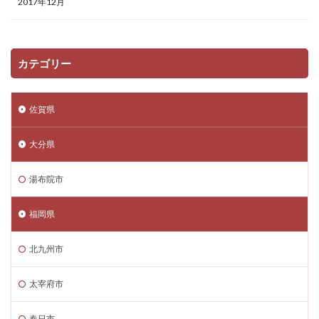
2017年12月
カテゴリー
佐賀県
大分県
湯布院市
福岡県
北九州市
太宰府市
春日市