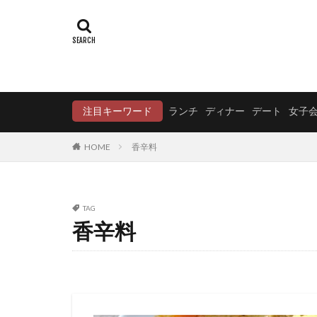
注目キーワード
ランチ
ディナー
デート
女子
HOME
香辛料
TAG
香辛料