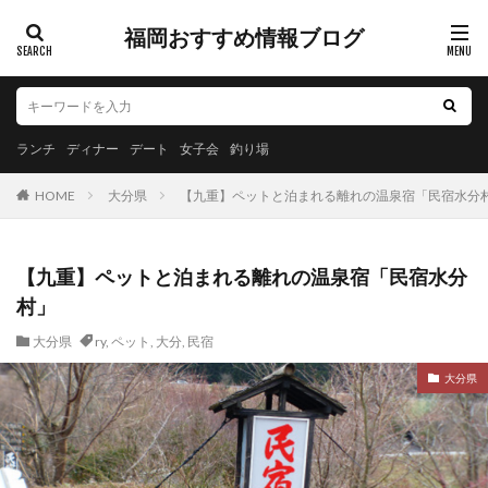
福岡おすすめ情報ブログ
ランチ
ディナー
デート
女子会
釣り場
HOME
大分県
【九重】ペットと泊まれる離れの温泉宿「民宿水分
【九重】ペットと泊まれる離れの温泉宿「民宿水分
村」
大分県
ry
,
ペット
,
大分
,
民宿
大分県