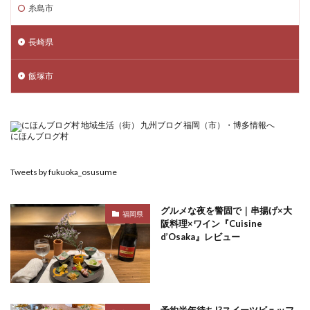
糸島市
長崎県
飯塚市
にほんブログ村
Tweets by fukuoka_osusume
グルメな夜を警固で｜串揚げ×大
福岡県
阪料理×ワイン『Cuisine
d’Osaka』レビュー
予約半年待ち!?スイーツビュッフ