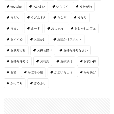
youtube
あいまい
いちじく
うたがわ
うどん
うどんすき
うなぎ
うなり
うまい
えーす
おしゃれ
おしゃれカフェ
おすすめ
お出かけ
お出かけスポット
お取り寄せ
お持ち帰り
お持ち帰りなさい
お持ち帰ろう
お花見
お茶漬け
お買い得
お酒
かぼちゃ屋
かよいちょう
からあげ
がっつり
ぎるふり