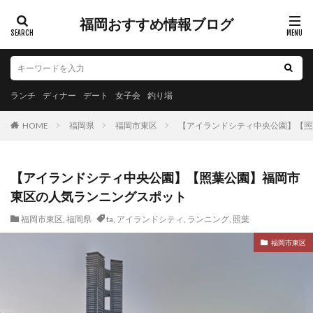
福岡おすすめ情報ブログ
ランチ
ディナー
デート
女子会
釣り場
HOME
福岡県
福岡市東区
【アイランドシティ中央公園】【照
【アイランドシティ中央公園】【照葉公園】福岡市
東区の人気ランニングスポット
福岡市東区
,
福岡県
ta
,
アイランドシティ
,
ランニング
,
照葉
福岡市東区