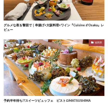
グルメな夜を警固で｜串揚げ×大阪料理×ワイン『Cuisine d’Osaka』レ
ビュー
福岡県
予約半年待ち!?スイーツビュッフェ ビストロMATSUSHIMA