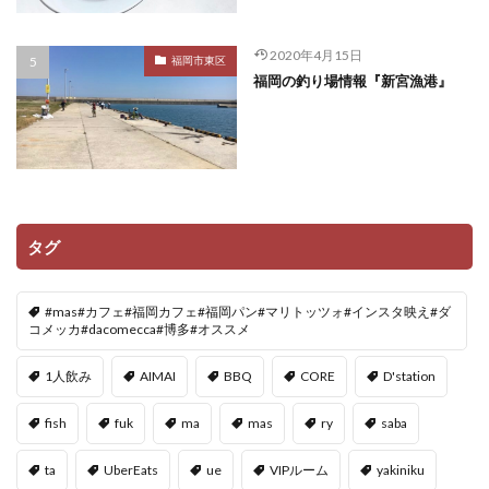
2020年4月15日
福岡市東区
福岡の釣り場情報『新宮漁港』
タグ
#mas#カフェ#福岡カフェ#福岡パン#マリトッツォ#インスタ映え#ダ
コメッカ#dacomecca#博多#オススメ
1人飲み
AIMAI
BBQ
CORE
D'station
fish
fuk
ma
mas
ry
saba
ta
UberEats
ue
VIPルーム
yakiniku