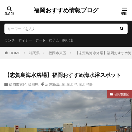
福岡おすすめ情報ブログ
ランチ
ディナー
デート
女子会
釣り場
HOME
福岡県
福岡市東区
【志賀島海水浴場】福岡おすすめ海
【志賀島海水浴場】福岡おすすめ海水浴スポット
福岡市東区
,
福岡県
ta
,
志賀島
,
海
,
海水浴
,
海水浴場
福岡市東区