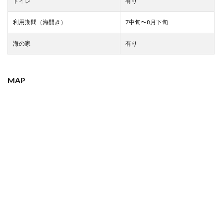
トイレ
有り
利用期間（海開き）
7中旬〜8月下旬
海の家
有り
MAP