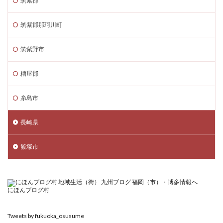
筑紫郡
筑紫郡那珂川町
筑紫野市
糟屋郡
糸島市
長崎県
飯塚市
にほんブログ村
Tweets by fukuoka_osusume