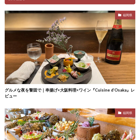
福岡県
グルメな夜を警固で｜串揚げ×大阪料理×ワイン『Cuisine d’Osaka』レ
ビュー
福岡県