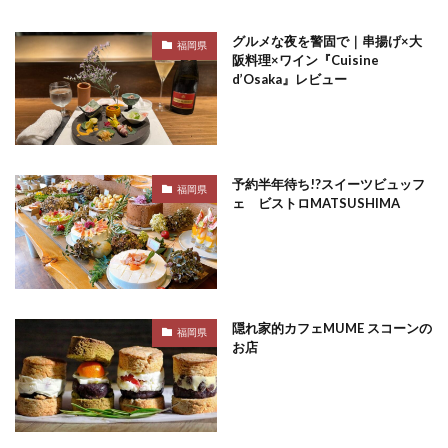
グルメな夜を警固で｜串揚げ×大
福岡県
阪料理×ワイン『Cuisine
d’Osaka』レビュー
予約半年待ち!?スイーツビュッフ
福岡県
ェ ビストロMATSUSHIMA
隠れ家的カフェMUME スコーンの
福岡県
お店