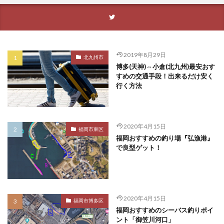
2019年8月29日
北九州市
博多(天神)⇔小倉(北九州)最安おす
すめの交通手段！出来るだけ安く
行く方法
2020年4月15日
福岡市東区
福岡おすすめの釣り場『弘漁港』
で良型ゲット！
2020年4月15日
福岡市博多区
福岡おすすめのシーバス釣りポイ
ント「御笠川河口」