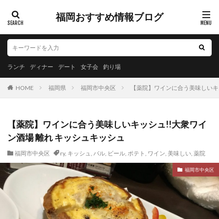
福岡おすすめ情報ブログ
ランチ
ディナー
デート
女子会
釣り場
HOME
福岡県
福岡市中央区
【薬院】ワインに合う美味しいキッ
【薬院】ワインに合う美味しいキッシュ!!大衆ワイ
ン酒場 離れ キッシュキッシュ
福岡市中央区
ry
,
キッシュ
,
バル
,
ビール
,
ポテト
,
ワイン
,
美味しい
,
薬院
福岡市中央区