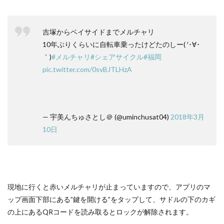
吉塚からベイサイドまでメルチャリ
10年ぶりくらいに自転車乗ったけどたのしー( ′･∀･
｀)
#メルチャリ
#シェアサイクル
#福岡
pic.twitter.com/0svBJTLHzA
— 宇美んちゅさとし＠ (@uminchusat04)
2018年3月
10日
現地に行くと赤いメルチャリが止まっていますので、アプリのマ
ップ画面下部にある”鍵を開ける”をタップして、サドルの下のカギ
の上にあるQRコードを読み取るとロックが解除されます。