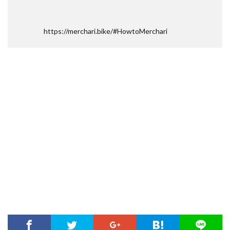
https://merchari.bike/#HowtoMerchari