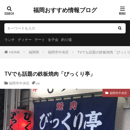
福岡おすすめ情報ブログ
ランチ
ディナー
デート
女子会
釣り場
HOME
福岡県
福岡市中央区
TVでも話題の鉄板焼肉「びっく
TVでも話題の鉄板焼肉「びっくり亭」
福岡市中央区
ue
福岡市中央区