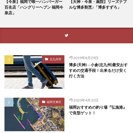
【今泉】福岡で唯一ハンバーガー
【天神・今泉・薬院】リーズナブ
百名店「ハングリーヘブン 福岡今
ルな博多割烹♪「博多すずろ」
泉店」
2019年8月29日
北九州市
博多(天神)⇔小倉(北九州)最安おす
すめの交通手段！出来るだけ安く
行く方法
2020年4月15日
福岡市東区
福岡おすすめの釣り場『弘漁港』
で良型ゲット！