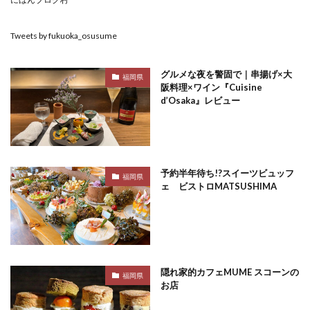
Tweets by fukuoka_osusume
グルメな夜を警固で｜串揚げ×大
福岡県
阪料理×ワイン『Cuisine
d’Osaka』レビュー
予約半年待ち!?スイーツビュッフ
福岡県
ェ ビストロMATSUSHIMA
隠れ家的カフェMUME スコーンの
福岡県
お店