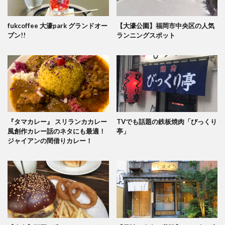
fukcoffee 大濠park グランドオー
【大濠公園】福岡市中央区の人気
プン!!
ランニングスポット
『タマカレー』 スリランカカレー
TVでも話題の鉄板焼肉「びっくり
風創作カレー話のネタにも最適！
亭」
ジャイアンの間借りカレー！