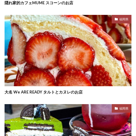
隠れ家的カフェMUME スコーンのお店
福岡県
大名 We ARE READY タルトとカヌレのお店
福岡県