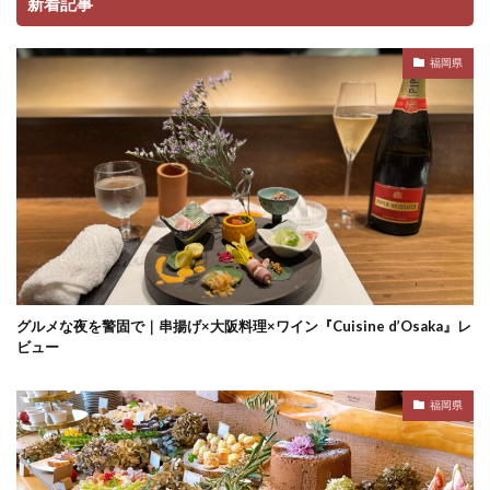
新着記事
福岡県
グルメな夜を警固で｜串揚げ×大阪料理×ワイン『Cuisine d’Osaka』レ
ビュー
福岡県