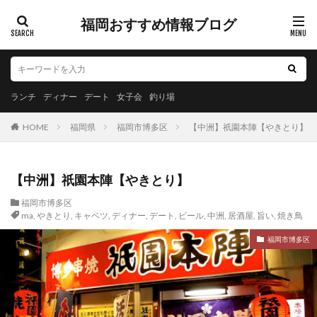
福岡おすすめ情報ブログ
ランチ
ディナー
デート
女子会
釣り場
HOME
福岡県
福岡市博多区
【中洲】祇園本陣【やきとり】
【中洲】祇園本陣【やきとり】
福岡市博多区
ma
,
やきとり
,
キャベツ
,
ディナー
,
デート
,
ビール
,
中洲
,
居酒屋
,
旨い
,
焼き鳥
福岡市博多区