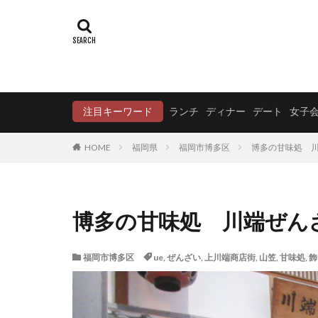
注目キーワード
ランチ
ディナー
デート
女子
HOME
福岡県
福岡市博多区
博多の甘味処 
博多の甘味処 川端ぜ
福岡市博多区
ue
,
ぜんざい
,
上川端商店街
,
山笠
,
甘味処
,
飾