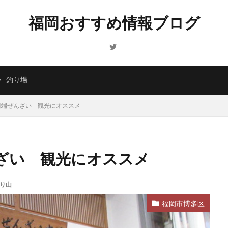
福岡おすすめ情報ブログ
会
釣り場
川端ぜんざい 観光にオススメ
んざい 観光にオススメ
り山
福岡市博多区