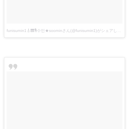
funisumin1🎸🎹🎙수민★soominさん(@funisumin1)がシェアした投稿