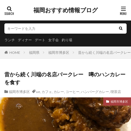
福岡おすすめ情報ブログ
ランチ
ディナー
デート
女子会
釣り場
HOME
福岡県
福岡市博多区
昔から続く川端の名店バークレー
昔から続く川端の名店バークレー 噂のハンカレー
を食す
福岡市博多区
ue
,
カフェ
,
カレー
,
コーヒー
,
ハンバーグカレー
,
喫茶店
福岡市博多区