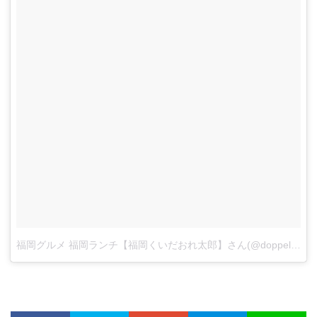
福岡グルメ 福岡ランチ【福岡くいだおれ太郎】さん(@doppelpack8929)がシェアした投稿