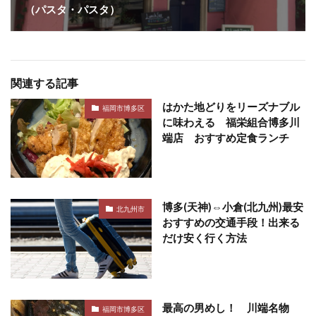
（パスタ・パスタ）
関連する記事
はかた地どりをリーズナブル
福岡市博多区
に味わえる 福栄組合博多川
端店 おすすめ定食ランチ
博多(天神)⇔小倉(北九州)最安
北九州市
おすすめの交通手段！出来る
だけ安く行く方法
最高の男めし！ 川端名物
福岡市博多区