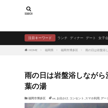
注目キーワード
ランチ
ディナー
デート
女子
HOME
福岡県
福岡市博多区
雨の日は岩盤浴し
雨の日は岩盤浴しながら
葉の湯
福岡市博多区
ue
,
お出かけ
,
コンセント
,
スマホ利用
,
デー