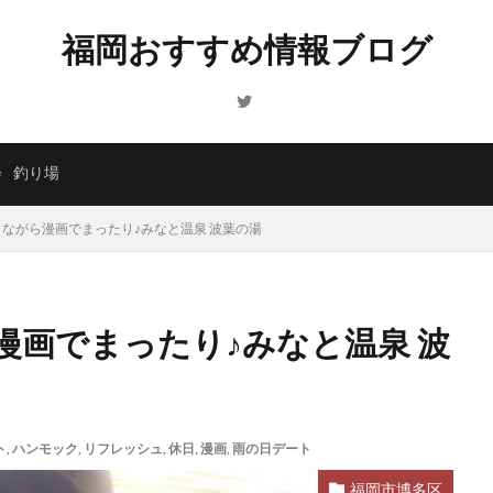
福岡おすすめ情報ブログ
会
釣り場
ながら漫画でまったり♪みなと温泉 波葉の湯
漫画でまったり♪みなと温泉 波
ト
,
ハンモック
,
リフレッシュ
,
休日
,
漫画
,
雨の日デート
福岡市博多区